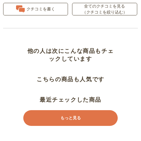
全てのクチコミを見る
骨格ナチュラル高身長似合いまし
クチコミを書く
（クチコミを絞り込む）
た
雨の日に便利
大きい！
他の人は次にこんな商品もチェ
ックしています
こちらの商品も人気です
最近チェックした商品
もっと見る