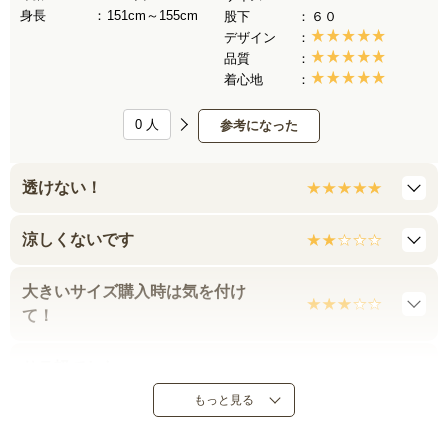
身長
151cm～155cm
股下
６０
デザイン
品質
着心地
0
人
参考になった
透けない！
涼しくないです
大きいサイズ購入時は気を付け
て！
サラ軽でした
もっと見る
可愛く着られました