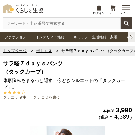
ログイン
カート
メニュー
ファッション
インテリア・雑貨
キッチン・生活雑貨・家電
家具
トップページ
ボトムス
サラ軽７ｄａｙｓパンツ （タックカーブ
サラ軽７ｄａｙｓパンツ
（タックカーブ）
体形悩みをまるっと隠す、今どきシルエットの「タックカー
ブ」。
クチコミ 9件
クチコミを書く
3,990
本体￥
4,389
(税込￥
)