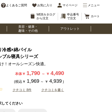
よくあるご質問
お気に入り
マイページ
メニュー
WEBカタログ
申込番号
カート
から注文
で注文
美容・健康・
アウトレット
趣味・その他
り冷感×綿パイル
シブル寝具シリーズ
け！オールシーズン快適。
1,790
4,490
本体￥
～
￥
1,969
4,939
(税込￥
～
￥
)
クチコミ 8件
クチコミを書く
択してください