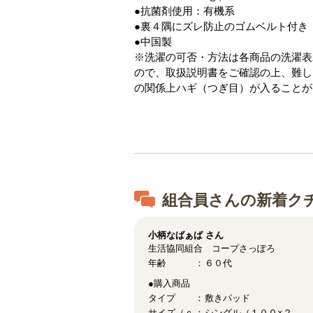
●抗菌剤使用：有機系
●裏４隅にズレ防止のゴムベルト付き
●中国製
※洗濯の可否・方法は各商品の洗濯表
ので、取扱説明書をご確認の上、難し
の関係上ハギ（つぎ目）が入ることが
組合員さんの新着ク
小柄なばぁば
さん
生活協同組合 コープさっぽろ
年齢
６０代
●購入商品
タイプ
敷きパッド
サイズ（ｃ
シングル（１００×２