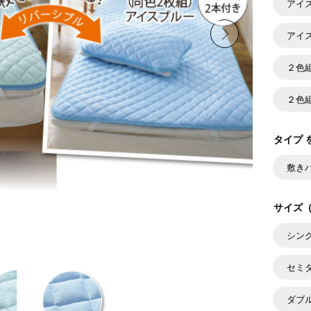
アイ
アイ
２色
２色
タイプ 
敷き
サイズ（
シン
セミ
ダブ