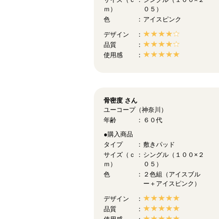
ｍ）
０５）
色
アイスピンク
デザイン
品質
使用感
骨密度
さん
ユーコープ（神奈川）
年齢
６０代
●購入商品
タイプ
敷きパッド
サイズ（ｃ
シングル（１００×２
ｍ）
０５）
色
２色組（アイスブル
ー＋アイスピンク）
デザイン
品質