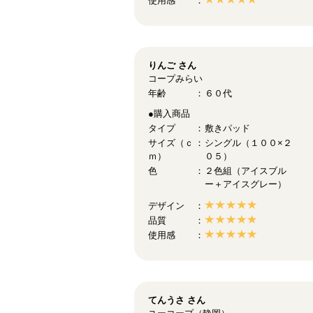
使用感
りんご
さん
コープみらい
年齢
６０代
●購入商品
タイプ
敷きパッド
サイズ（ｃ
シングル（１００×２
ｍ）
０５）
色
２色組（アイスブル
ー＋アイスグレー）
デザイン
品質
使用感
てんうさ
さん