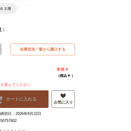
×６３用
況：
在庫状況一覧から購入する
本体￥
（税込￥
）
ズを選んでください
カートに入れる
お気に入り
締切日：2026年8月22日
0757602