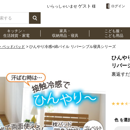
ゲスト
いらっしゃいませ
様
ログイン
キッチン・
家具・
こども服・
生活雑貨・家電
収納用品・寝具
こども用品
・ベッドパッド
ひんやり冷感×綿パイル リバーシブル寝具シリーズ
ひんや
リバー
裏返すだ
色 を選