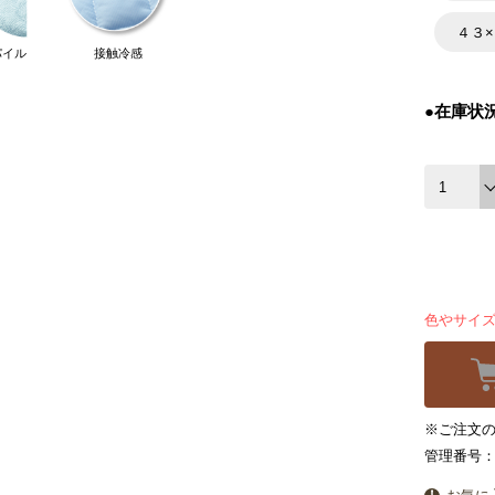
４３
パイル
接触冷感
●在庫状
色やサイ
※ご注文の
管理番号：5