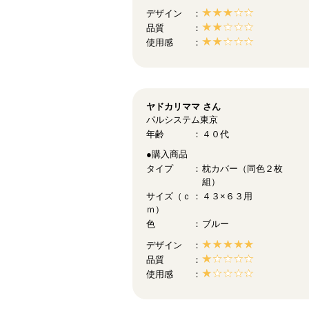
デザイン
品質
使用感
ヤドカリママ
さん
パルシステム東京
年齢
４０代
●購入商品
タイプ
枕カバー（同色２枚
組）
サイズ（ｃ
４３×６３用
ｍ）
色
ブルー
デザイン
品質
使用感