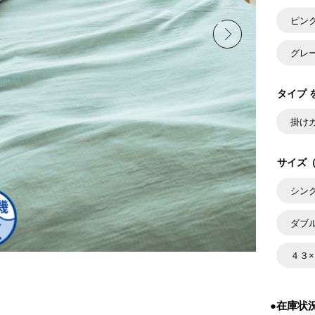
ピン
グレ
タイプ 
掛け
サイズ（
シン
ダブ
４３
●在庫状