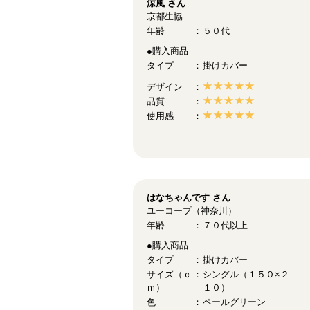
涼風
さん
京都生協
年齢
５０代
●購入商品
タイプ
掛けカバー
デザイン
品質
使用感
はなちゃんです
さん
ユーコープ（神奈川）
年齢
７０代以上
●購入商品
タイプ
掛けカバー
サイズ（ｃ
シングル（１５０×２
ｍ）
１０）
色
ペールグリーン