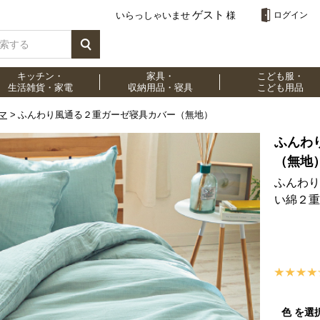
ゲスト
いらっしゃいませ
様
ログイン
キッチン・
家具・
こども服・
生活雑貨・家電
収納用品・寝具
こども用品
マ
ふんわり風通る２重ガーゼ寝具カバー（無地）
ふんわ
（無地
ふんわり
い綿２重
色 を選