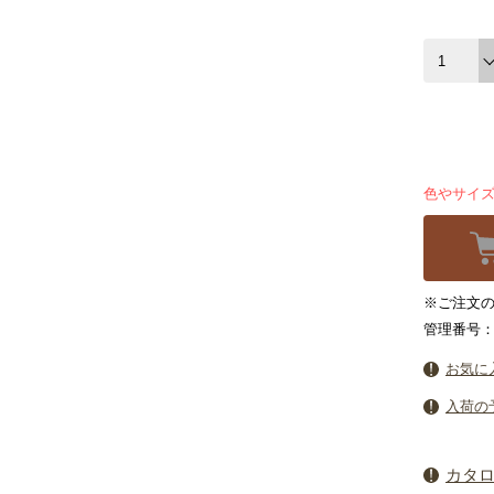
色やサイ
※ご注文の
管理番号：5
お気に
入荷の
カタ