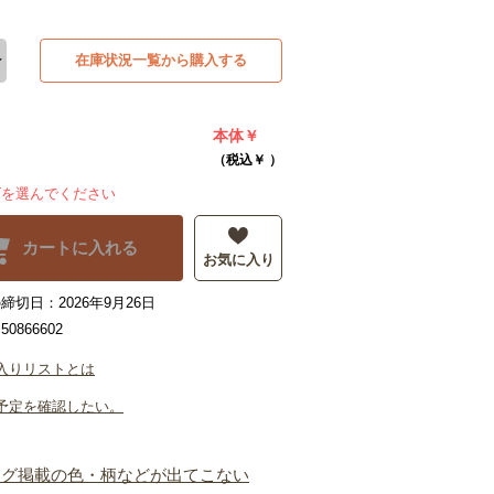
在庫状況一覧から購入する
本体￥
（税込￥
）
ズを選んでください
カートに入れる
お気に入り
締切日：2026年9月26日
0866602
入りリストとは
予定を確認したい。
ログ掲載の色・柄などが出てこない