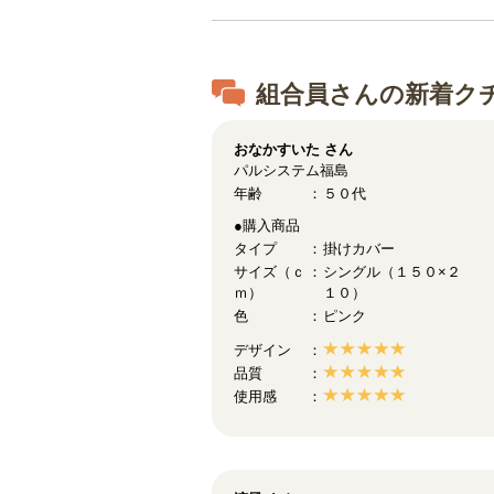
組合員さんの新着ク
おなかすいた
さん
パルシステム福島
年齢
５０代
●購入商品
タイプ
掛けカバー
サイズ（ｃ
シングル（１５０×２
ｍ）
１０）
色
ピンク
デザイン
品質
使用感