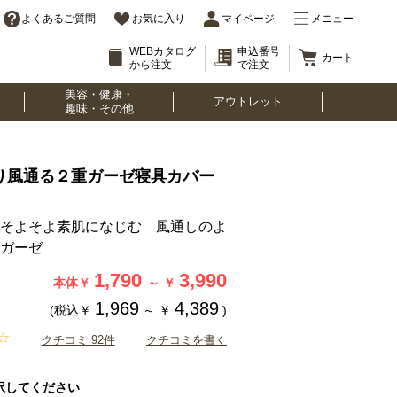
よくあるご質問
お気に入り
マイページ
メニュー
WEBカタログ
申込番号
カート
から注文
で注文
美容・健康・
アウトレット
趣味・その他
り風通る２重ガーゼ寝具カバー
）
そよそよ素肌になじむ 風通しのよ
ガーゼ
1,790
3,990
本体￥
～
￥
1,969
4,389
(税込￥
～
￥
)
クチコミ 92件
クチコミを書く
択してください