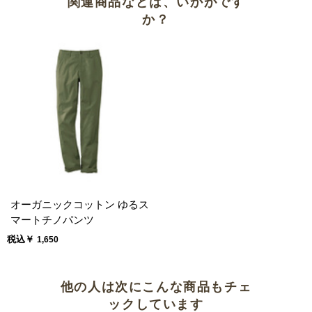
関連商品などは、いかがです
か？
季節の変わり目には良いです
ひんやりサラサラでも色はカタロ
グと違う
アクセントになる
涼しいです
お気に入りの色を購入したら
オーガニックコットン ゆるス
マートチノパンツ
暑い日にさらっと着られます
税込￥
1,650
サラサラが着心地よいです
他の人は次にこんな商品もチェ
ックしています
全体的に作りが小さめ