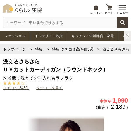
ログイン
カート
メニュー
ファッション
インテリア・雑貨
キッチン・生活雑貨・家電
家具
トップページ
特集
特集 クチコミ高評価5選
洗えるさらさら
洗えるさらさら
ＵＶカットカーディガン（ラウンドネック）
洗濯機で洗えてお手入れもラクラク
クチコミ 343件
クチコミを書く
1,990
本体￥
2,189
(税込￥
)