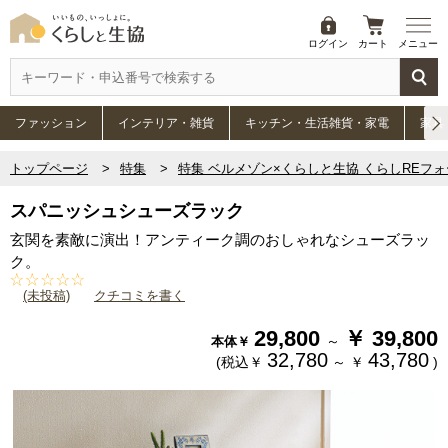
ログイン
カート
メニュー
ファッション
インテリア・雑貨
キッチン・生活雑貨・家電
家具
トップページ
特集
特集 ベルメゾン×くらしと生協 くらしREフ
スパニッシュシューズラック
玄関を素敵に演出！アンティーク調のおしゃれなシューズラッ
ク。
(未投稿)
クチコミを書く
29,800
￥
39,800
～
本体￥
32,780
43,780
(税込￥
～
￥
)