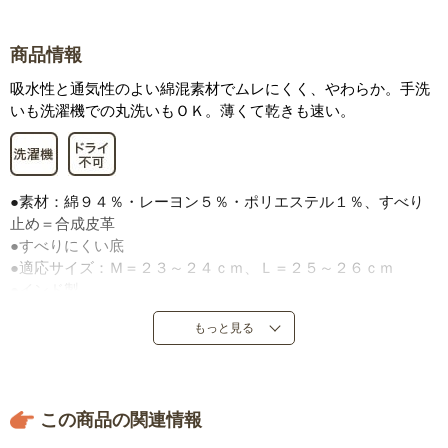
商品情報
吸水性と通気性のよい綿混素材でムレにくく、やわらか。手洗
いも洗濯機での丸洗いもＯＫ。薄くて乾きも速い。
●素材：綿９４％・レーヨン５％・ポリエステル１％、すべり
止め＝合成皮革
●すべりにくい底
●適応サイズ：Ｍ＝２３～２４ｃｍ、Ｌ＝２５～２６ｃｍ
●インド製
※手作り商品のため、商品によってサイズが多少異なる場合が
もっと見る
あります。若干の色落ちが生じることがあります。底面のすべ
り止めは補助的なものです。床面の状況によっては、すべりや
すい場合がありますのでご注意ください。
この商品の関連情報