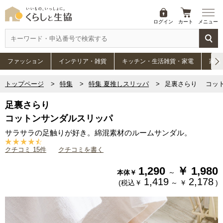
ログイン
カート
メニュー
ファッション
インテリア・雑貨
キッチン・生活雑貨・家電
家具
トップページ
特集
特集 夏推しスリッパ
足裏さらり コッ
足裏さらり
コットンサンダルスリッパ
サラサラの足触りが好き。綿混素材のルームサンダル。
クチコミ 15件
クチコミを書く
1,290
￥
1,980
～
本体￥
1,419
2,178
(税込￥
～
￥
)