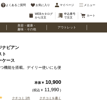
よくあるご質問
お気に入り
マイページ
メニュー
WEBカタログ
申込番号
カート
から注文
で注文
美容・健康・
アウトレット
趣味・その他
ジナビアン
レスト
ーケース
つ機能を搭載。デイリー使いにも便
10,900
本体￥
11,990
(税込￥
)
クチコミ 1件
クチコミを書く