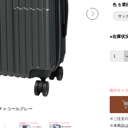
色 を選
サッ
●在庫状
色やサイ
チャコールグレー
※ご注文の
※本商品