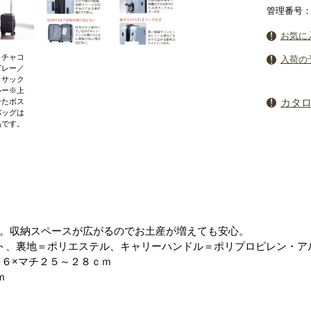
管理番号：5
お気に
）チャコ
入荷の
グレー／
）サック
ルー※上
カタ
せたボス
バッグは
品です。
。収納スペースが広がるのでお土産が増えても安心。
ト、裏地＝ポリエステル、キャリーハンドル＝ポリプロピレン・ア
３６×マチ２５～２８ｃｍ
ｍ