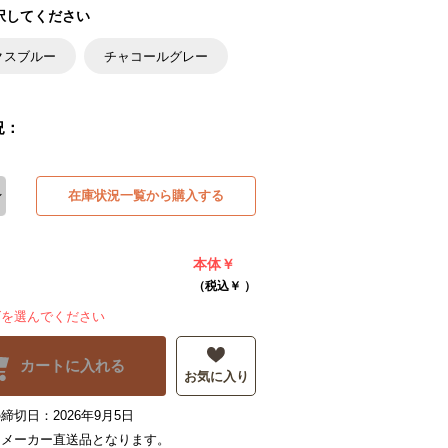
択してください
クスブルー
チャコールグレー
況：
在庫状況一覧から購入する
本体￥
（税込￥
）
ズを選んでください
カートに入れる
お気に入り
締切日：2026年9月5日
はメーカー直送品となります。