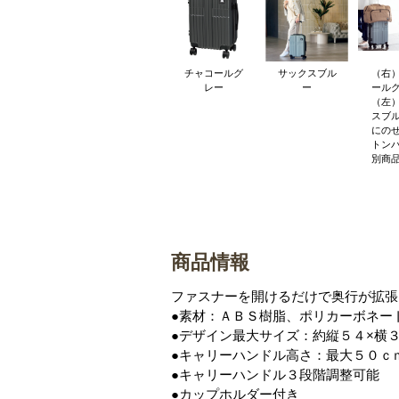
チャコールグ
サックスブル
（右
レー
ー
ール
（左
スブ
にの
トン
別商
商品情報
ファスナーを開けるだけで奥行が拡張
●素材：ＡＢＳ樹脂、ポリカーボネー
●デザイン最大サイズ：約縦５４×横
●キャリーハンドル高さ：最大５０ｃ
●キャリーハンドル３段階調整可能
●カップホルダー付き