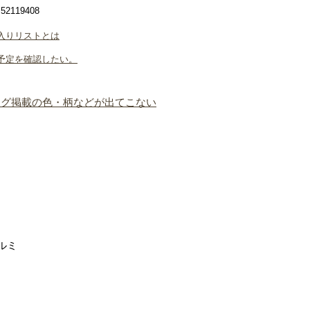
2119408
入りリストとは
予定を確認したい。
ログ掲載の色・柄などが出てこない
ルミ