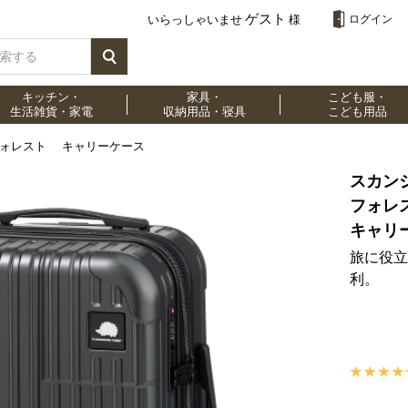
ゲスト
いらっしゃいませ
様
ログイン
キッチン・
家具・
こども服・
生活雑貨・家電
収納用品・寝具
こども用品
フォレスト キャリーケース
スカン
フォ
キャリ
旅に役立
利。