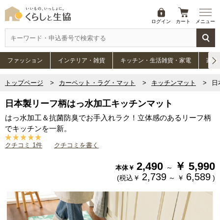
ログイン
カート
メニュー
ファッション
インテリア・雑貨
キッチン・生活雑貨・家電
家具
トップページ
カーペット・ラグ・マット
キッチンマット
日
日本製リーフ柄はっ水加工キッチンマット
はっ水加工＆抗菌防臭でお手入れラク！立体感のあるリーフ柄
でキッチンを一新。
クチコミ 1件
クチコミを書く
2,490
￥
5,990
～
本体￥
2,739
6,589
(税込￥
～
￥
)