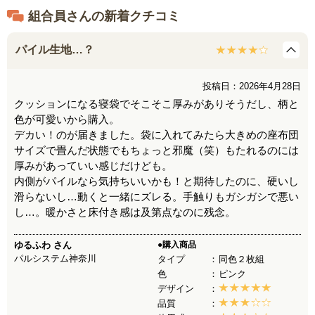
組合員さんの新着クチコミ
パイル生地…？
投稿日：2026年4月28日
クッションになる寝袋でそこそこ厚みがありそうだし、柄と
色が可愛いから購入。
デカい！のが届きました。袋に入れてみたら大きめの座布団
サイズで畳んだ状態でもちょっと邪魔（笑）もたれるのには
厚みがあっていい感じだけども。
内側がパイルなら気持ちいいかも！と期待したのに、硬いし
滑らないし…動くと一緒にズレる。手触りもガシガシで悪い
し…。暖かさと床付き感は及第点なのに残念。
ゆるふわ
さん
●購入商品
パルシステム神奈川
タイプ
同色２枚組
色
ピンク
デザイン
品質