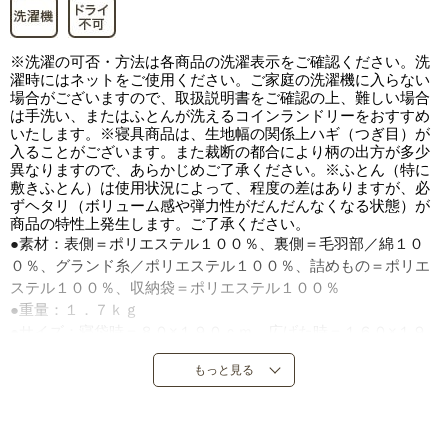
※洗濯の可否・方法は各商品の洗濯表示をご確認ください。洗
濯時にはネットをご使用ください。ご家庭の洗濯機に入らない
場合がございますので、取扱説明書をご確認の上、難しい場合
は手洗い、またはふとんが洗えるコインランドリーをおすすめ
いたします。※寝具商品は、生地幅の関係上ハギ（つぎ目）が
入ることがございます。また裁断の都合により柄の出方が多少
異なりますので、あらかじめご了承ください。※ふとん（特に
敷きふとん）は使用状況によって、程度の差はありますが、必
ずヘタリ（ボリューム感や弾力性がだんだんなくなる状態）が
商品の特性上発生します。ご了承ください。
●素材：表側＝ポリエステル１００％、裏側＝毛羽部／綿１０
０％、グランド糸／ポリエステル１００％、詰めもの＝ポリエ
ステル１００％、収納袋＝ポリエステル１００％
●重量：１．７ｋｇ
●サイズ：寝袋時＝８０×１９０ｃｍ、広げた時＝１６０×１９
０ｃｍ
もっと見る
●Ｌ字ファスナー付き（両開きファスナー）
●中国製