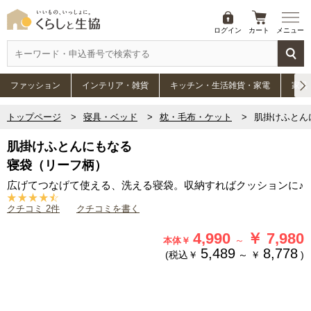
ログイン
カート
メニュー
ファッション
インテリア・雑貨
キッチン・生活雑貨・家電
家具
トップページ
寝具・ベッド
枕・毛布・ケット
肌掛けふとん
肌掛けふとんにもなる
寝袋（リーフ柄）
広げてつなげて使える、洗える寝袋。収納すればクッションに♪
クチコミ 2件
クチコミを書く
4,990
￥
7,980
～
本体￥
5,489
8,778
(税込￥
～
￥
)