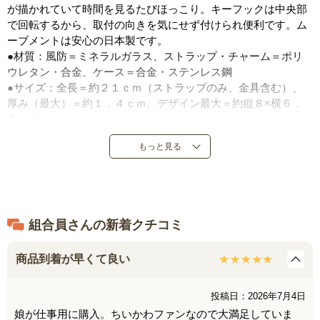
が描かれていて時間を見るたびほっこり。キーフックは中央部
で回転するから、取付の向きを気にせず付けられ便利です。ム
ーブメントは安心の日本製です。
●材質：風防＝ミネラルガラス、ストラップ・チャーム＝ポリ
ウレタン・合金、ケース＝合金・ステンレス鋼
●サイズ：全長＝約２１ｃｍ（ストラップのみ、金具含む）、
厚み（最大）＝約１．４ｃｍ、デザイン最大＝約縦８×横６．
５ｃｍ
●重量：約３８ｇ（デザインにより若干差があります。）
もっと見る
●平均月差±３０秒
●中国製（ムーブメント＝日本製）
※防水仕様ではありません。
組合員さんの新着クチコミ
商品到着が早くて良い
投稿日：2026年7月4日
娘が仕事用に購入。ちいかわファンなので大満足していま