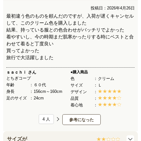
投稿日：2026年4月26日
最初違う色のものを頼んだのですが、入荷が遅くキャンセル
して、このクリーム色を購入しました
結果、持っている服との色合わせがバッチリでよかった
着やすいし、今の時期まだ肌寒かったりする時にベストと合
わせて着ると丁度良い
買ってよかった
旅行で大活躍しました
ｓａｃｈｉ
さん
●購入商品
とちぎコープ
色
クリーム
年齢
６０代
サイズ
Ｌ
身長
156cm～160cm
デザイン
足のサイズ
24cm
品質
着心地
4
人
参考になった
サイズが