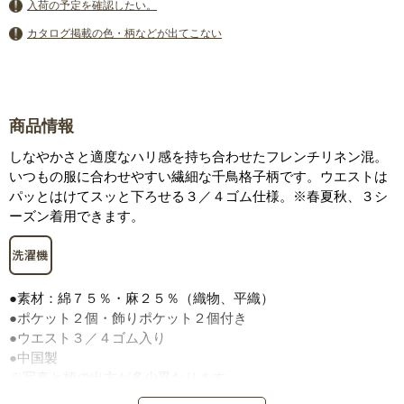
入荷の予定を確認したい。
カタログ掲載の色・柄などが出てこない
商品情報
しなやかさと適度なハリ感を持ち合わせたフレンチリネン混。
いつもの服に合わせやすい繊細な千鳥格子柄です。ウエストは
パッとはけてスッと下ろせる３／４ゴム仕様。※春夏秋、３シ
ーズン着用できます。
●素材：綿７５％・麻２５％（織物、平織）
●ポケット２個・飾りポケット２個付き
●ウエスト３／４ゴム入り
●中国製
※写真と柄の出方が多少異なります。