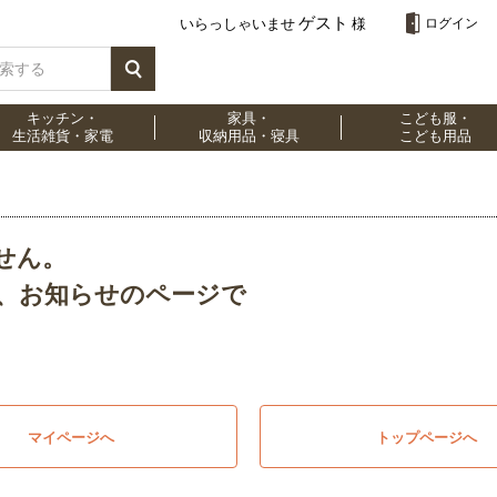
ゲスト
いらっしゃいませ
様
ログイン
キッチン・
家具・
こども服・
生活雑貨・家電
収納用品・寝具
こども用品
せん。
、お知らせのページで
マイページへ
トップページへ