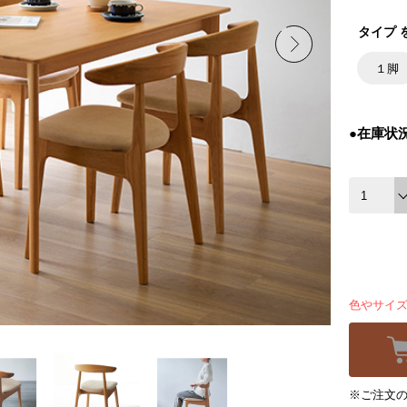
タイプ 
１脚
●在庫状
色やサイ
※ご注文の