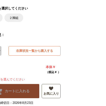
を選択してください
２脚組
況：
在庫状況一覧から購入する
本体￥
（税込￥
）
ズを選んでください
カートに入れる
お気に入り
締切日：2026年8月23日