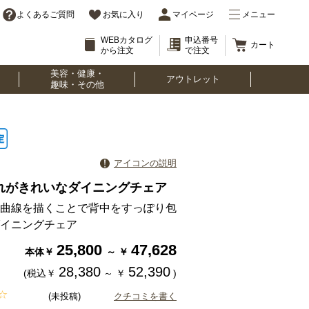
よくあるご質問
お気に入り
マイページ
メニュー
WEBカタログ
申込番号
カート
から注文
で注文
美容・健康・
アウトレット
趣味・その他
アイコンの説明
れがきれいなダイニングチェア
曲線を描くことで背中をすっぽり包
イニングチェア
25,800
47,628
本体￥
～
￥
28,380
52,390
(税込￥
～
￥
)
(未投稿)
クチコミを書く