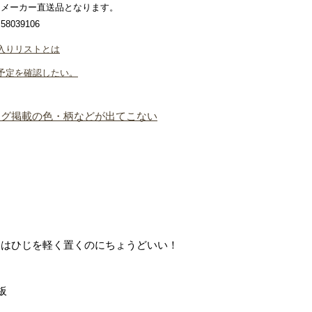
はメーカー直送品となります。
8039106
入りリストとは
予定を確認したい。
ログ掲載の色・柄などが出てこない
ムはひじを軽く置くのにちょうどいい！
板