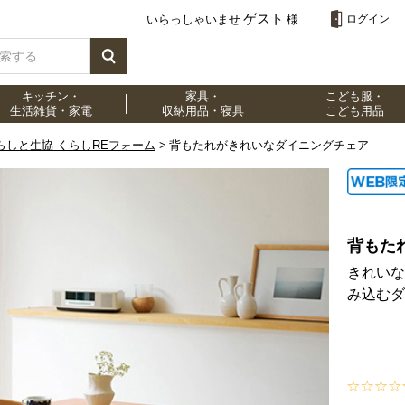
ゲスト
いらっしゃいませ
様
ログイン
キッチン・
家具・
こども服・
生活雑貨・家電
収納用品・寝具
こども用品
らしと生協 くらしREフォーム
背もたれがきれいなダイニングチェア
背もた
きれいな
み込むダ