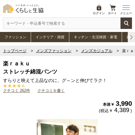
ログイン
カート
メニュー
ファッション
インテリア・雑貨
キッチン・生活雑貨・家電
家具
トップページ
メンズファッション
メンズカジュアル
楽ｒａ
楽ｒａｋｕ
ストレッチ綿混パンツ
すらりと映えて上品なのに、グ～ンと伸びてラク！
クチコミ 262件
クチコミを書く
3,990
本体￥
4,389
(税込￥
)