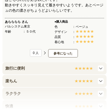
動きやすくスッキリ見えて履きやすいようです。あとベージ
ュの色の濃さがちょうどよいらしいです。
あらららら
さん
●購入商品
パルシステム東京
色
ベージュ
年齢
５０代
デザイン
品質
着心地
0
人
参考になった
旅行に便利
楽ちん
ラクラク
快適