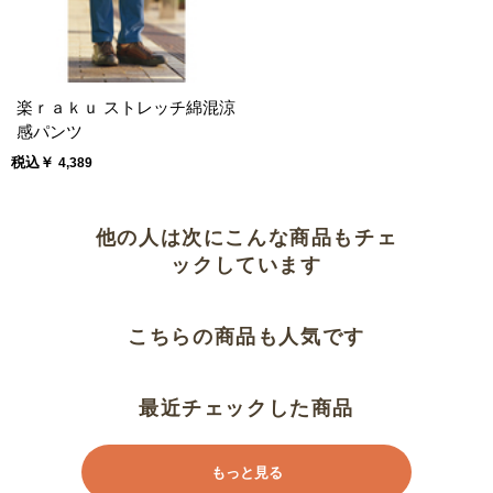
た
生地がかわった？
楽ｒａｋｕ ストレッチ綿混涼
伸びるタイプは高齢者に有り難い
感パンツ
です
税込￥
4,389
春先は寒そう
他の人は次にこんな商品もチェ
息子のマストアイテムです。
ックしています
気に入ったようです。
こちらの商品も人気です
サイズ感、使用感
最近チェックした商品
とにかくはきやすい、楽です
もっと見る