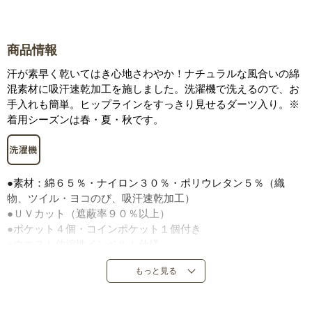
商品情報
汗が素早く乾いてはき心地さわやか！ナチュラルな風合いの綿
混素材に吸汗速乾加工を施しました。洗濯機で洗えるので、お
手入れも簡単。ヒップラインをすっきり見せるダーツ入り。※
着用シーズンは春・夏・秋です。
●素材：綿６５％・ナイロン３０％・ポリウレタン５％（織
物、ツイル・ヨコのび、吸汗速乾加工）
●ＵＶカット（遮蔽率９０％以上）
●ポケット４個・コインポケット１個付き
●ウエスト伸縮性インベルト仕様
●前ファスナー仕様
もっと見る
●中国製