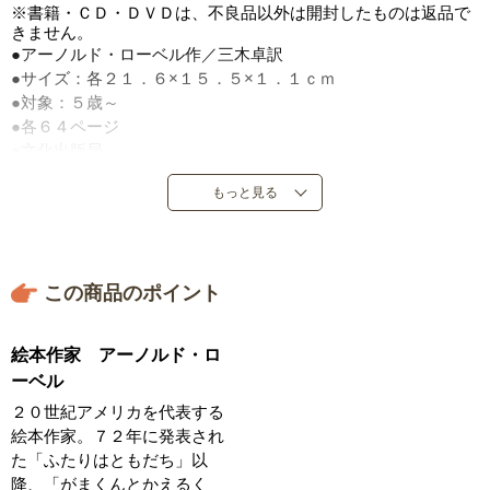
※書籍・ＣＤ・ＤＶＤは、不良品以外は開封したものは返品で
きません。
●アーノルド・ローベル作／三木卓訳
●サイズ：各２１．６×１５．５×１．１ｃｍ
●対象：５歳～
●各６４ページ
●文化出版局
●定価：４，１８０円（税込）
もっと見る
●１９７２年１１月～１９８０年８月発売
●日本製
この商品のポイント
絵本作家 アーノルド・ロ
ーベル
２０世紀アメリカを代表する
絵本作家。７２年に発表され
た「ふたりはともだち」以
降、「がまくんとかえるく