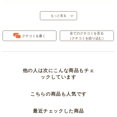
娘が少しずつ読んでます。
もっと見る
ママもわたしも大好き
全てのクチコミを見る
おまけのクリアファイル！
クチコミを書く
（クチコミを絞り込む）
人気のシリーズ
名作
他の人は次にこんな商品もチェ
懐かしい絵本との再会
ックしています
こちらの商品も人気です
最近チェックした商品