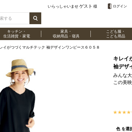
ゲスト
いらっしゃいませ
様
ログイン
キッチン・
家具・
こども服・
生活雑貨・家電
収納用品・寝具
こども用品
レイがつづくマルチテック 袖デザインワンピース６０５８
キレイ
袖デザ
みんな大
この美映
色 を選