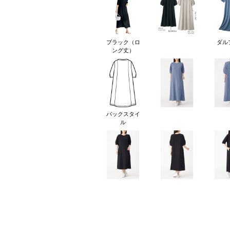
ブラック（ロ
ダル
ング丈）
バックスタイ
ル