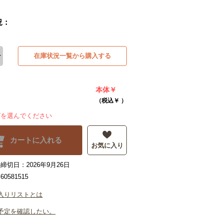
況：
在庫状況一覧から購入する
本体￥
（税込￥
）
ズを選んでください
カートに入れる
お気に入り
締切日：2026年9月26日
0581515
入りリストとは
予定を確認したい。