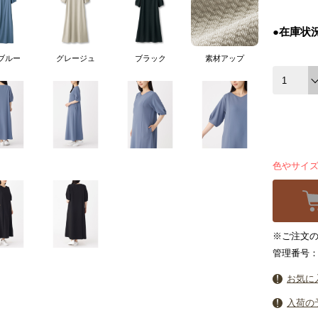
●在庫状
ブルー
グレージュ
ブラック
素材アップ
色やサイ
※ご注文の
管理番号：6
お気に
入荷の