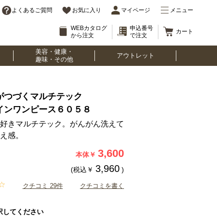
よくあるご質問
お気に入り
マイページ
メニュー
WEBカタログ
申込番号
カート
から注文
で注文
美容・健康・
アウトレット
趣味・その他
がつづくマルチテック
インワンピース６０５８
好きマルチテック。がんがん洗えて
え感。
3,600
本体￥
3,960
(税込￥
)
クチコミ 29件
クチコミを書く
択してください