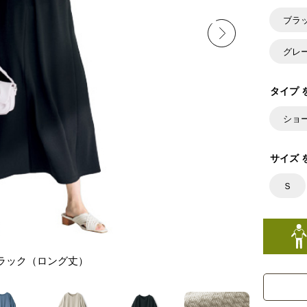
ブラ
グレ
タイプ 
ショ
サイズ 
Ｓ
ラック（ロング丈）