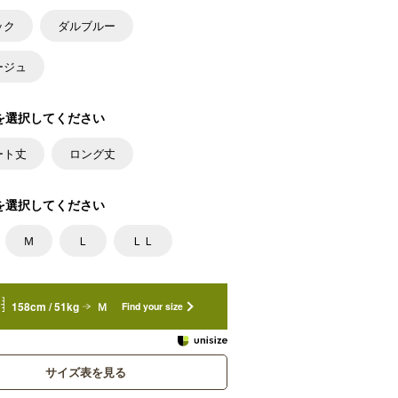
ック
ダルブルー
ージュ
を選択してください
ート丈
ロング丈
を選択してください
Ｍ
Ｌ
ＬＬ
158cm / 51kg
Ｍ
Find your size
サイズ表を見る