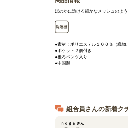
商品情報
ほのかに透ける細かなメッシュのよう
●素材：ポリエステル１００％（織物
●ポケット２個付き
●後ろベンツ入り
●中国製
組合員さんの新着ク
ｎｏｇａ
さん