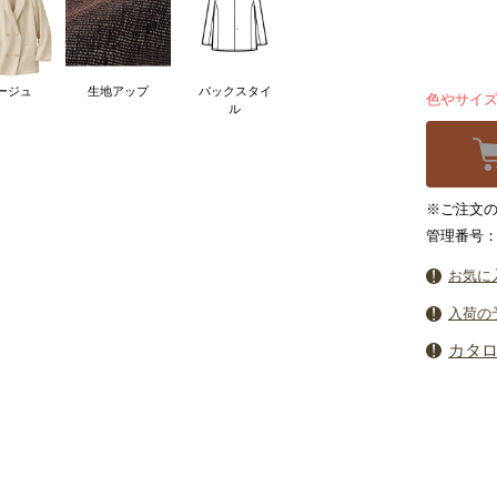
ージュ
生地アップ
バックスタイ
色やサイ
ル
※ご注文の
管理番号：6
お気に
入荷の
カタ