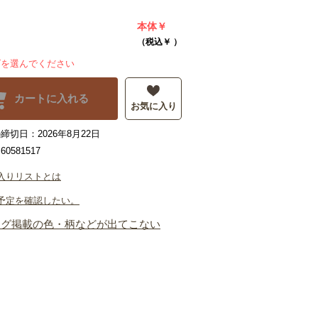
本体￥
（税込￥
）
ズを選んでください
カートに入れる
お気に入り
締切日：2026年8月22日
0581517
入りリストとは
予定を確認したい。
ログ掲載の色・柄などが出てこない