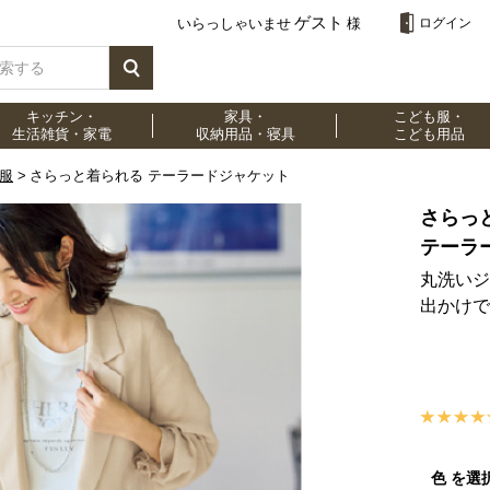
ゲスト
いらっしゃいませ
様
ログイン
キッチン・
家具・
こども服・
生活雑貨・家電
収納用品・寝具
こども用品
服
さらっと着られる テーラードジャケット
さらっ
テーラ
丸洗いジ
出かけで
色 を選