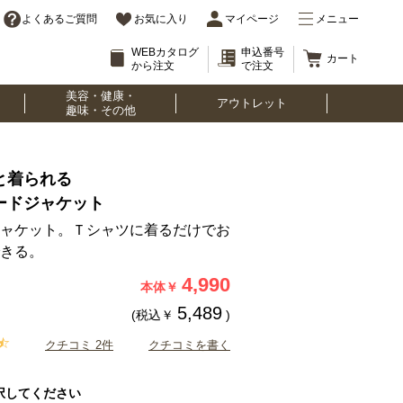
よくあるご質問
お気に入り
マイページ
メニュー
WEBカタログ
申込番号
カート
から注文
で注文
美容・健康・
アウトレット
趣味・その他
と着られる
ードジャケット
ャケット。Ｔシャツに着るだけでお
きる。
4,990
本体￥
5,489
(税込￥
)
クチコミ 2件
クチコミを書く
択してください