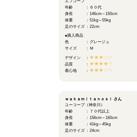
エフコープ
年齢
６０代
身長
146cm～150cm
体重
51kg～55kg
足のサイズ
22cm
●購入商品
色
グレージュ
サイズ
Ｍ
デザイン
品質
着心地
ｗａｋａｍｉｔａｎｏｓｉ
さん
ユーコープ（神奈川）
年齢
７０代以上
身長
156cm～160cm
体重
41kg～45kg
足のサイズ
24cm