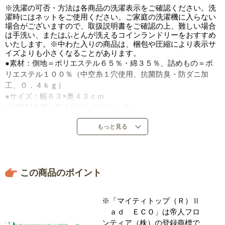
※洗濯の可否・方法は各商品の洗濯表示をご確認ください。洗
濯時にはネットをご使用ください。ご家庭の洗濯機に入らない
場合がございますので、取扱説明書をご確認の上、難しい場合
は手洗い、またはふとんが洗えるコインランドリーをおすすめ
いたします。※中わた入りの商品は、梱包や圧縮により表示サ
イズよりも小さくなることがあります。
●素材：側地＝ポリエステル６５％・綿３５％、詰めもの＝ポ
リエステル１００％（中空糸１穴使用、抗菌防臭・防ダニ加
工、０．４ｋｇ）
●サイズ：幅６３×奥４３ｃｍ
●抗菌剤使用：第４級アンモニウム塩
●日本製（側地＝中国製）
もっと見る
この商品のポイント
※「マイティトップ（Ｒ）Ⅱ
ａｄ ＥＣＯ」は帝人フロ
ンティア（株）の登録商標で