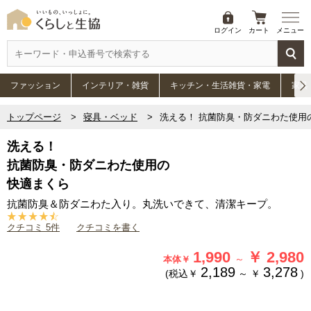
ログイン
カート
メニュー
ファッション
インテリア・雑貨
キッチン・生活雑貨・家電
家具
トップページ
寝具・ベッド
洗える！ 抗菌防臭・防ダニわた使用
洗える！
抗菌防臭・防ダニわた使用の
快適まくら
抗菌防臭＆防ダニわた入り。丸洗いできて、清潔キープ。
クチコミ 5件
クチコミを書く
1,990
￥
2,980
～
本体￥
2,189
3,278
(税込￥
～
￥
)