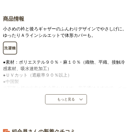
商品情報
小さめの衿と後ろギャザーのふんわりデザインでやさしげに。
ゆったりＡラインシルエットで体形カバーも。
●素材：ポリエステル９０％・麻１０％（織物、平織、接触冷
感素材、吸水速乾加工）
●ＵＶカット（遮蔽率９０％以上）
●中国製
※写真と柄の出方が多少異なります。若干透けますので、ベー
ジュ系または同色のインナーのご着用をおすすめします。
もっと見る
組合員さんの新着クチコミ