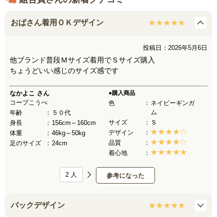
おばさん着用ＯＫデザイン
投稿日：2026年5月6日
他ブランド普段Ｍサイズ着用でＳサイズ購入
ちょうどいい感じのサイズ感です
なかよこ
さん
●購入商品
コープこうべ
色
ネイビーギンガ
ム
年齢
５０代
サイズ
Ｓ
身長
156cm～160cm
デザイン
体重
46kg～50kg
品質
足のサイズ
24cm
着心地
2
人
参考になった
バックデザイン