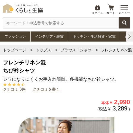
ログイン
カート
メニュー
ファッション
インテリア・雑貨
キッチン・生活雑貨・家電
家具
トップページ
トップス
ブラウス・シャツ
フレンチリネン混
フレンチリネン混
ちび衿シャツ
シワになりにくくお手入れ簡単。多機能なちび衿シャツ。
クチコミ 3件
クチコミを書く
2,990
本体￥
3,289
(税込￥
)