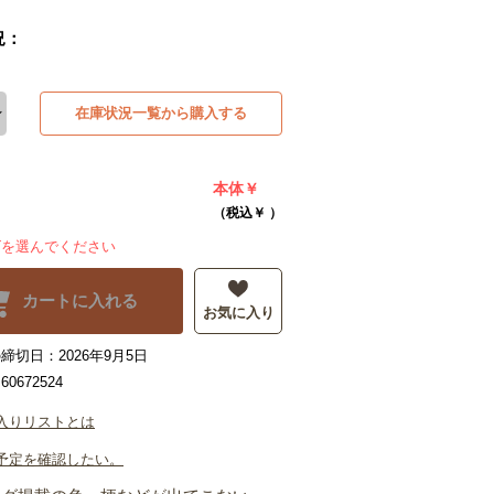
況：
在庫状況一覧から購入する
本体￥
（税込￥
）
ズを選んでください
カートに入れる
お気に入り
締切日：2026年9月5日
0672524
入りリストとは
予定を確認したい。