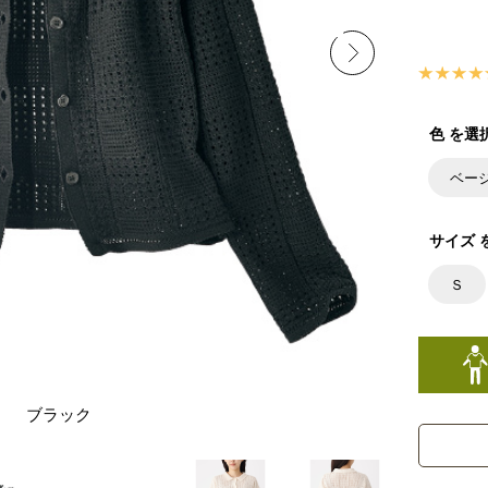
色 を選
ベー
サイズ 
Ｓ
ブラック