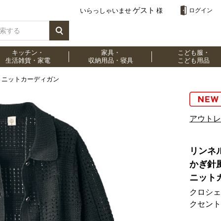
ゲスト
いらっしゃいませ
様
ログイン
キッチン・
家具・
こども服・
生活雑貨・家電
収納用品・寝具
こども用品
 ニットカーディガン
アウトレ
リン
かぎ針
ニット
クロシェ
クセント