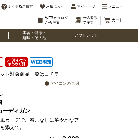
よくあるご質問
お気に入り
マイページ
メニュー
WEBカタログ
申込番号
カート
から注文
で注文
美容・健康・
アウトレット
趣味・その他
ット対象商品一覧はコチラ
アイコンの説明
ネル
風
カーディガン
風カーデで、着こなしに華やかなア
を添えて。