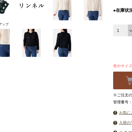
●在庫状
アップ
色やサイ
※ご注文の
管理番号：6
お気に
入荷の