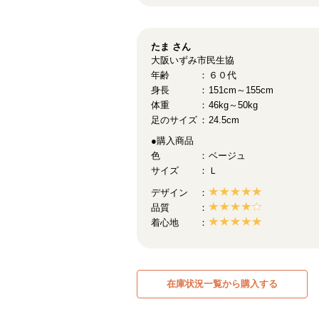
たま
さん
大阪いずみ市民生協
年齢
６０代
身長
151cm～155cm
体重
46kg～50kg
足のサイズ
24.5cm
●購入商品
色
ベージュ
サイズ
Ｌ
デザイン
品質
着心地
在庫状況一覧から購入する