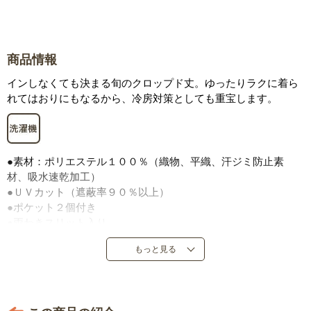
商品情報
インしなくても決まる旬のクロップド丈。ゆったりラクに着ら
れてはおりにもなるから、冷房対策としても重宝します。
●素材：ポリエステル１００％（織物、平織、汗ジミ防止素
材、吸水速乾加工）
●ＵＶカット（遮蔽率９０％以上）
●ポケット２個付き
●両わきスリット入り
●中国製
もっと見る
※写真と柄の出方が多少異なります。