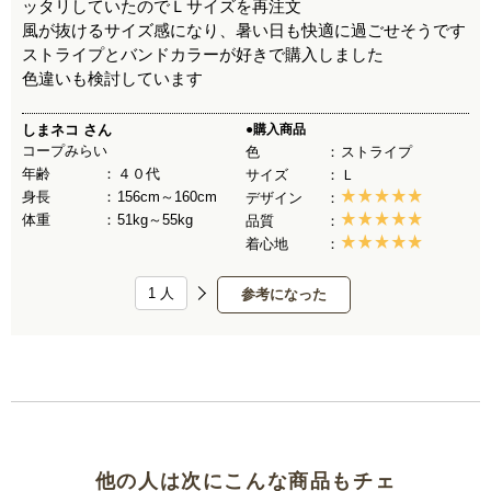
ッタリしていたのでＬサイズを再注文
風が抜けるサイズ感になり、暑い日も快適に過ごせそうです
ストライプとバンドカラーが好きで購入しました
色違いも検討しています
しまネコ
さん
●購入商品
コープみらい
色
ストライプ
年齢
４０代
サイズ
Ｌ
身長
156cm～160cm
デザイン
体重
51kg～55kg
品質
着心地
1
人
参考になった
他の人は次にこんな商品もチェ