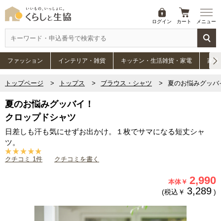
ログイン
カート
メニュー
ファッション
インテリア・雑貨
キッチン・生活雑貨・家電
家具
トップページ
トップス
ブラウス・シャツ
夏のお悩みグッバ
夏のお悩みグッバイ！
クロップドシャツ
日差しも汗も気にせずお出かけ。１枚でサマになる短丈シャ
ツ。
クチコミ 1件
クチコミを書く
2,990
本体￥
3,289
(税込￥
)