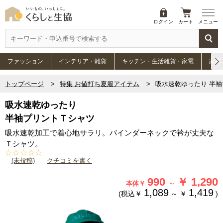
ログイン
カート
メニュー
ファッション
インテリア・雑貨
キッチン・生活雑貨・家電
家具
トップページ
特集 お値打ち夏服アイテム
吸水速乾ゆったり 半
吸水速乾ゆったり
半袖プリントＴシャツ
吸水速乾加工で着心地サラリ。バインダーネックで衿が丈夫な
Ｔシャツ。
(未投稿)
クチコミを書く
990
￥
1,290
～
本体￥
1,089
1,419
(税込￥
～
￥
)