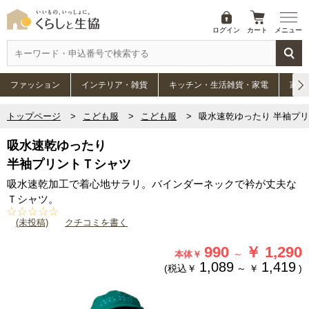
ログイン
カート
メニュー
ファッション
インテリア・雑貨
キッチン・生活雑貨・家電
家具
トップページ
こども服
こども服
吸水速乾ゆったり 半袖プ
吸水速乾ゆったり
半袖プリントＴシャツ
吸水速乾加工で着心地サラリ。バインダーネックで衿が丈夫な
Ｔシャツ。
(未投稿)
クチコミを書く
990
￥
1,290
～
本体￥
1,089
1,419
(税込￥
～
￥
)