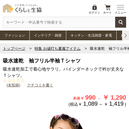
ログイン
カート
メニュー
ファッション
インテリア・雑貨
キッチン・生活雑貨・家電
家具
トップページ
特集 お値打ち夏服アイテム
吸水速乾 袖フリル半
吸水速乾 袖フリル半袖Ｔシャツ
吸水速乾加工で着心地サラリ。バインダーネックで衿が丈夫な
Ｔシャツ。
(未投稿)
クチコミを書く
990
￥
1,290
～
本体￥
1,089
1,419
(税込￥
～
￥
)