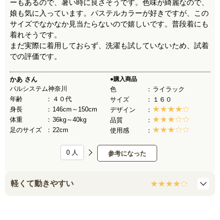
ーもあるので、暑い時に良さそうです。色味が綺麗なので、
娘も気に入っています。パステルカラーが好きですが、この
サイズでなかなか見当たらないので嬉しいです。普段着にも
着れそうです。
まだ実際に着用しておらず、洗濯も試していないため、試着
での評価です。
かあ
さん
●購入商品
パルシステム神奈川
色
ライラック
年齢
４０代
サイズ
１６０
身長
146cm～150cm
デザイン
体重
36kg～40kg
品質
足のサイズ
22cm
使用感
0
人
参考になった
軽くて動きやすい