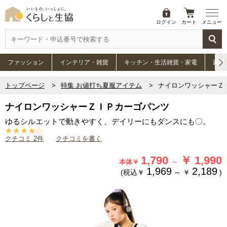
ログイン
カート
メニュー
ファッション
インテリア・雑貨
キッチン・生活雑貨・家電
家具
トップページ
特集 お値打ち夏服アイテム
ナイロンワッシャーＺ
ナイロンワッシャーＺＩＰカーゴパンツ
ゆるシルエットで動きやすく、デイリーにもダンスにも〇。
クチコミ 2件
クチコミを書く
1,790
￥
1,990
～
本体￥
1,969
2,189
(税込￥
～
￥
)