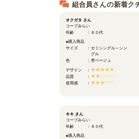
組合員さんの新着ク
オクガタ
さん
コープみらい
年齢
６０代
●購入商品
サイズ
セミシングル～シン
グル
色
杢ベージュ
デザイン
品質
使用感
キキ
さん
コープみらい
年齢
６０代
●購入商品