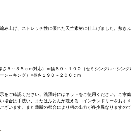
編み上げ、ストレッチ性に優れた天竺素材に仕上げました。敷き
厚さ５～３８ｃｍ対応）＝幅８０～１００（セミシングル～シング
ーン～キング）×長さ１９０～２００ｃｍ
示をご確認ください。洗濯時にはネットをご使用ください。ご家
い場合は手洗い、またはふとんが洗えるコインランドリーをおす
ございます。また裁断の都合により柄の出方が多少異なりますの