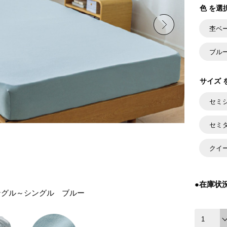
色 を選
杢ベ
ブル
サイズ 
セミ
セミ
クイ
●在庫状
ングル～シングル ブルー