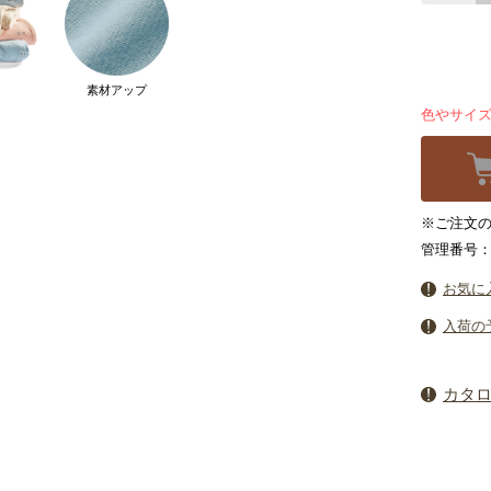
素材アップ
色やサイ
※ご注文の
管理番号：6
お気に
入荷の
カタ