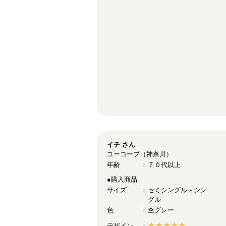
イチ
さん
ユーコープ（神奈川）
年齢
７０代以上
●購入商品
サイズ
セミシングル～シン
グル
色
杢グレー
デザイン