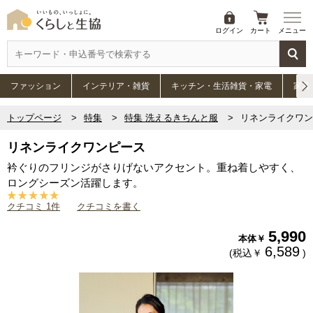
ログイン
カート
メニュー
ファッション
インテリア・雑貨
キッチン・生活雑貨・家電
家具
トップページ
特集
特集 洗えるきちんと服
リネンライクワン
リネンライクワンピース
衿ぐりのフリンジがさりげないアクセント。重ね着しやすく、
ロングシーズン活躍します。
クチコミ 1件
クチコミを書く
5,990
本体￥
6,589
(税込￥
)