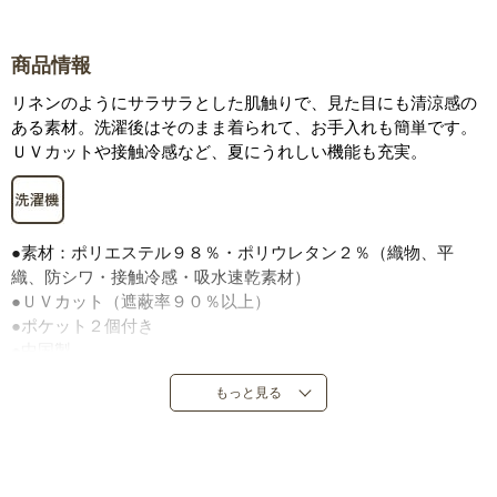
商品情報
リネンのようにサラサラとした肌触りで、見た目にも清涼感の
ある素材。洗濯後はそのまま着られて、お手入れも簡単です。
ＵＶカットや接触冷感など、夏にうれしい機能も充実。
●素材：ポリエステル９８％・ポリウレタン２％（織物、平
織、防シワ・接触冷感・吸水速乾素材）
●ＵＶカット（遮蔽率９０％以上）
●ポケット２個付き
●中国製
※商品によりフリンジの出方が多少異なります。共通素材を使
もっと見る
用しておりますが、セットでご着用される場合は、同色でも微
妙に色が違う場合があります。