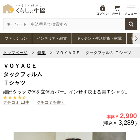
ログイン
カート
メニュー
ファッション
インテリア・雑貨
キッチン・生活雑貨・家電
家具
トップページ
特集
ＶＯＹＡＧＥ タックフォルム Ｔシャツ
ＶＯＹＡＧＥ
タックフォルム
Ｔシャツ
細部タックで体を立体カバー。インせず決まる美Ｔシャツ。
クチコミ 13件
クチコミを書く
2,990
本体￥
3,289
(税込￥
)