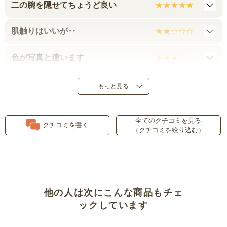
二の腕を隠せてちょうど良い
肌触りはいいが‥
色が写真と違います
夏らしいカラー
もっと見る
２枚目注文！
全てのクチコミを見る
クチコミを書く
（クチコミを絞り込む）
下着の色
着やすい。
スッキリ
他の人は次にこんな商品もチェ
ックしています
お手頃で綺麗めです