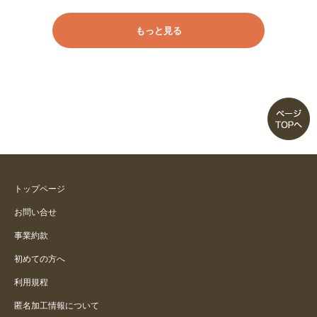
履いた感じが 涼しくて よかっ
もっと見る
たです。
さらさら
スッキリみえます。
フォーマルグレー
スッキリ見えます！
トップページ
お問い合せ
着心地、良さそう
事業約款
大きすぎる
初めての方へ
利用規程
匿名加工情報について