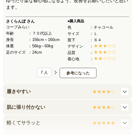
ゆったり楽な着心地になるよう、改善をお願いしたいと思い
ます。
さくらんぼ
さん
●購入商品
コープみらい
色
チャコール
年齢
７０代以上
サイズ
Ｌ
身長
156cm～160cm
股下
６４
体重
56kg～60kg
デザイン
足のサイズ
24cm
品質
着心地
7
人
参考になった
履きやすい
肌に張り付かない
軽くてサラッと