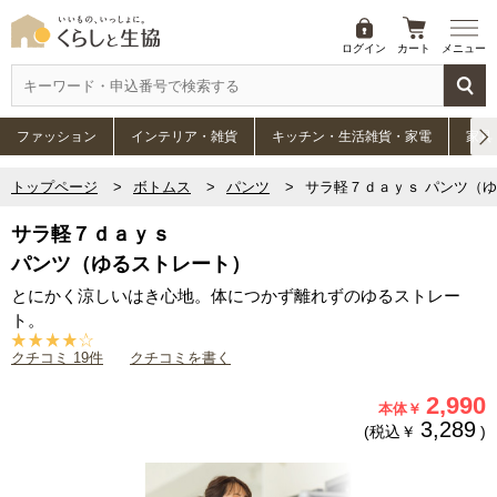
ログイン
カート
メニュー
ファッション
インテリア・雑貨
キッチン・生活雑貨・家電
家具
トップページ
ボトムス
パンツ
サラ軽７ｄａｙｓ パンツ（
サラ軽７ｄａｙｓ
パンツ（ゆるストレート）
とにかく涼しいはき心地。体につかず離れずのゆるストレー
ト。
クチコミ 19件
クチコミを書く
2,990
本体￥
3,289
(税込￥
)