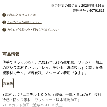
※ご注文の締切日：2026年9月26日
管理番号：60791815
お気に入りリストとは
入荷の予定を確認したい。
カタログ掲載の色・柄などが出てこない
商品情報
薄手でサラッと軽く、気負わずはける生地感。ワッシャー加工
の防シワ素材でいつもキレイ。汗や雨、洗濯後もすぐ乾く多機
能素材でラク。※春夏秋、３シーズン着用できます。
●素材：ポリエステル１００％（織物、平織・ヨコのび、接触
冷感・防シワ素材、ワッシャー・吸水速乾加工）
●ＵＶカット加工（遮蔽率９０％以上）