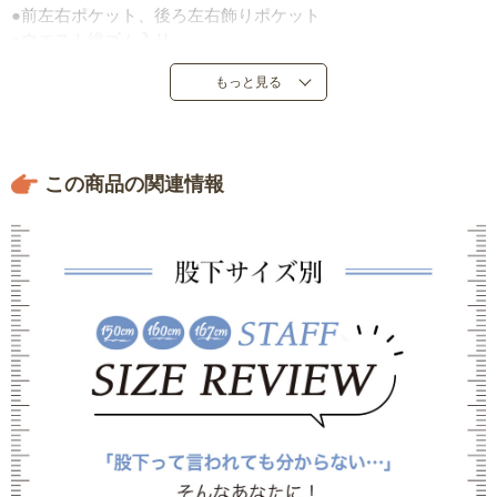
●前左右ポケット、後ろ左右飾りポケット
●ウエスト総ゴム入り
●中国製
もっと見る
※共通素材を使用しておりますが、上下でご着用される場合
は、同色でも微妙に色が違う場合があります。
この商品の関連情報