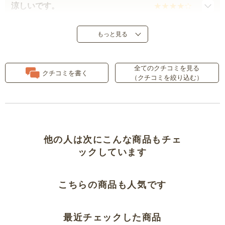
涼しいです。
股下７２ｃｍがあるのがうれしい
もっと見る
腰回り、太ももの部分がブカブカ
全てのクチコミを見る
でした
クチコミを書く
（クチコミを絞り込む）
軽くて涼しい
似合わなかった
他の人は次にこんな商品もチェ
よかった。
ックしています
サラっとして履き心地が良いです
こちらの商品も人気です
下半身に自信がない私は気にせず
お洒落に着こなせました。
最近チェックした商品