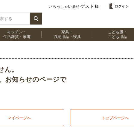
ゲスト
いらっしゃいませ
様
ログイン
キッチン・
家具・
こども服・
生活雑貨・家電
収納用品・寝具
こども用品
せん。
、お知らせのページで
マイページへ
トップページへ