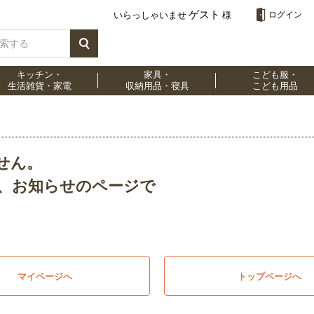
ゲスト
いらっしゃいませ
様
ログイン
キッチン・
家具・
こども服・
生活雑貨・家電
収納用品・寝具
こども用品
せん。
、お知らせのページで
マイページへ
トップページへ