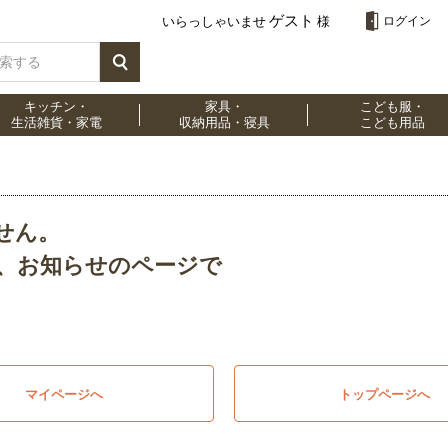
ゲスト
いらっしゃいませ
様
ログイン
キッチン・
家具・
こども服・
生活雑貨・家電
収納用品・寝具
こども用品
せん。
、お知らせのページで
マイページへ
トップページへ