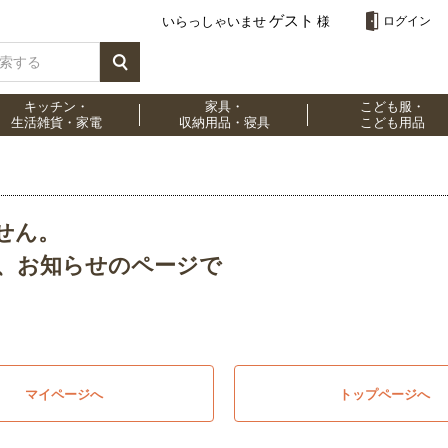
ゲスト
いらっしゃいませ
様
ログイン
キッチン・
家具・
こども服・
生活雑貨・家電
収納用品・寝具
こども用品
せん。
、お知らせのページで
マイページへ
トップページへ