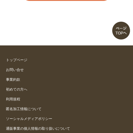
購入して良かったです。
昨年に続き２回目の購入！
かるーい
ほぼ良いです
トップページ
春から丁度良い
お問い合せ
事業約款
コスパが良いです
初めての方へ
利用規程
匿名加工情報について
ソーシャルメディアポリシー
通販事業の個人情報の取り扱いについて