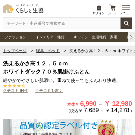
ログイン
カート
メニュー
ファッション
インテリア・雑貨
キッチン・生活雑貨・家電
家具
トップページ
寝具・ベッド
洗えるかさ高１２．５ｃｍ ホワイト
洗えるかさ高１２．５ｃｍ
ホワイトダック７０％肌掛けふとん
軽やかでやさしい肌添い。重ねて使ってもふんわり快適。
クチコミ 94件
クチコミを書く
6,990
￥
12,980
～
本体￥
7,689
14,278
(税込￥
～
￥
)