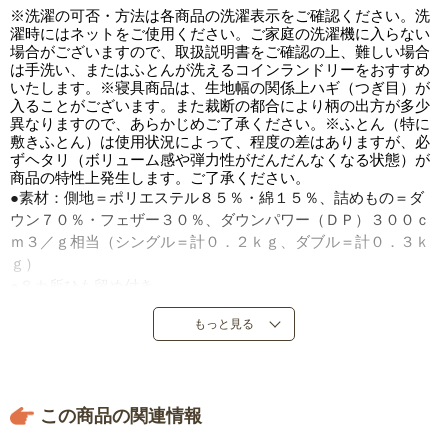
※洗濯の可否・方法は各商品の洗濯表示をご確認ください。洗
濯時にはネットをご使用ください。ご家庭の洗濯機に入らない
場合がございますので、取扱説明書をご確認の上、難しい場合
は手洗い、またはふとんが洗えるコインランドリーをおすすめ
いたします。※寝具商品は、生地幅の関係上ハギ（つぎ目）が
入ることがございます。また裁断の都合により柄の出方が多少
異なりますので、あらかじめご了承ください。※ふとん（特に
敷きふとん）は使用状況によって、程度の差はありますが、必
ずヘタリ（ボリューム感や弾力性がだんだんなくなる状態）が
商品の特性上発生します。ご了承ください。
●素材：側地＝ポリエステル８５％・綿１５％、詰めもの＝ダ
ウン７０％・フェザー３０％、ダウンパワー（ＤＰ）３００ｃ
ｍ３／ｇ相当（シングル＝計０．２ｋｇ、ダブル＝計０．３ｋ
ｇ）
●８カ所ひも留め付き
●日本製
もっと見る
この商品の関連情報