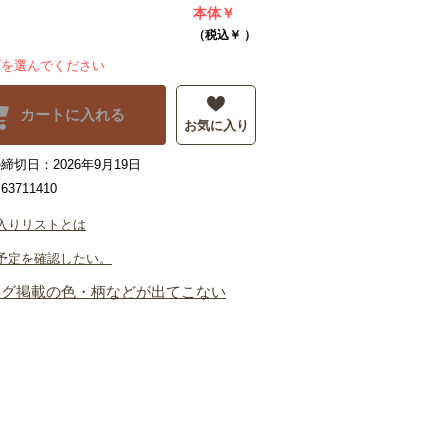
本体￥
（税込￥
）
ズを選んでください
カートに入れる
お気に入り
締切日：2026年9月19日
3711410
入りリストとは
予定を確認したい。
ログ掲載の色・柄などが出てこない