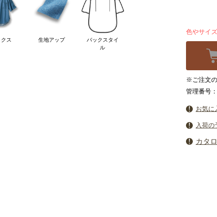
色やサイ
ックス
生地アップ
バックスタイ
ル
※ご注文の
管理番号：6
お気に
入荷の
カタ