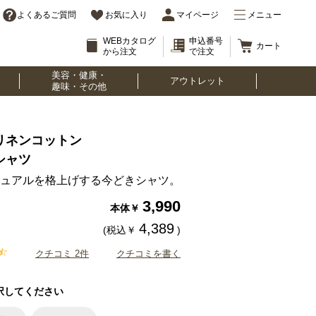
よくあるご質問
お気に入り
マイページ
メニュー
WEBカタログ
申込番号
カート
から注文
で注文
美容・健康・
アウトレット
趣味・その他
リネンコットン
シャツ
ュアルを格上げする今どきシャツ。
3,990
本体￥
4,389
(税込￥
)
クチコミ 2件
クチコミを書く
択してください