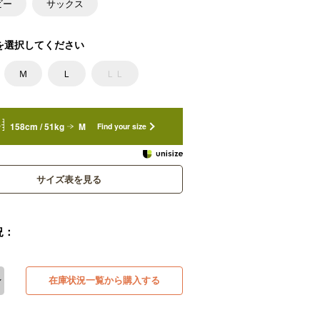
ビー
サックス
を選択してください
Ｍ
Ｌ
ＬＬ
158cm / 51kg
M
Find your size
サイズ表を見る
況：
在庫状況一覧から購入する