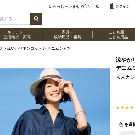
ゲスト
いらっしゃいませ
様
ログイン
キッチン・
家具・
こども服・
生活雑貨・家電
収納用品・寝具
こども用品
ツ
涼やかリネンコットン デニムシャツ
涼やか
デニム
大人カジ
色 を選