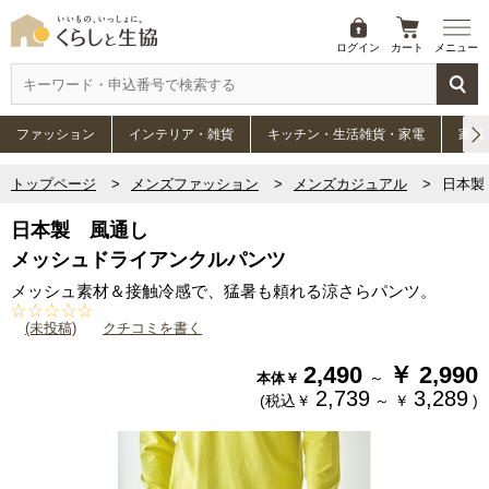
ログイン
カート
メニュー
ファッション
インテリア・雑貨
キッチン・生活雑貨・家電
家具
トップページ
メンズファッション
メンズカジュアル
日本製
日本製 風通し
メッシュドライアンクルパンツ
メッシュ素材＆接触冷感で、猛暑も頼れる涼さらパンツ。
(未投稿)
クチコミを書く
2,490
￥
2,990
～
本体￥
2,739
3,289
(税込￥
～
￥
)