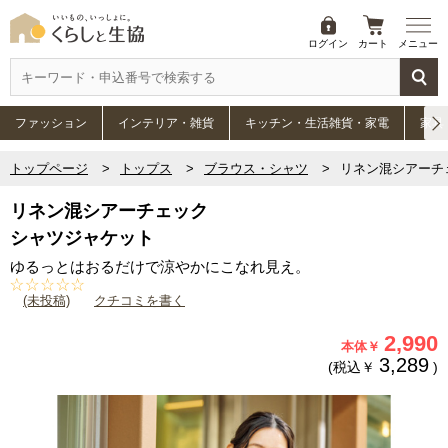
ログイン
カート
メニュー
ファッション
インテリア・雑貨
キッチン・生活雑貨・家電
家具
トップページ
トップス
ブラウス・シャツ
リネン混シアーチ
リネン混シアーチェック
シャツジャケット
ゆるっとはおるだけで涼やかにこなれ見え。
(未投稿)
クチコミを書く
2,990
本体￥
3,289
(税込￥
)