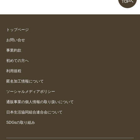
お尻にくいこむ！！
股に食い込む
トップページ
お問い合せ
股が食い込む
事業約款
初めての方へ
座高高い人は無理かと
利用規程
匿名加工情報について
ソーシャルメディアポリシー
通販事業の個人情報の取り扱いについて
日本生活協同組合連合会について
SDGsの取り組み