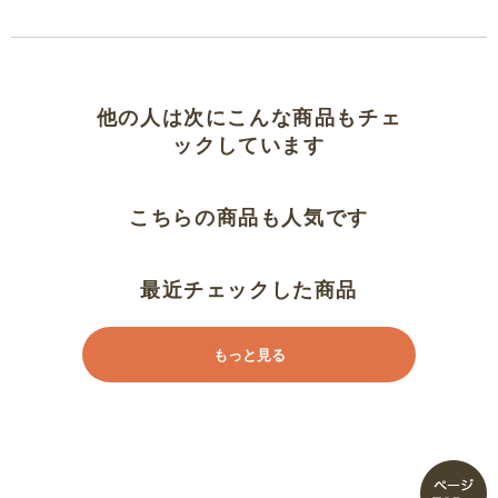
すごく可愛い、安価でよかった
が！
他の人は次にこんな商品もチェ
食い込む
ックしています
お股が…
こちらの商品も人気です
食い込みが気になります。
最近チェックした商品
残念
もっと見る
買い直し（１５８ｃｍトール丈）
生地はちょっと暑そうかなー
胴長なのか…