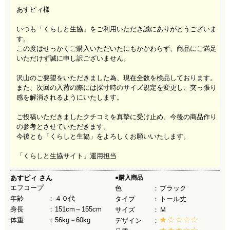
あすピィ様
いつも「くらしと生協」をご利用いただき誠にありがとうございま
す。
この度はせっかくご購入いただいたにもかかわらず、商品にご満足
いただけず誠に申し訳ございません。
沢山のご要望をいただきました為、現在全数を検品しております。
また、次回の入荷の際には採寸時のサイズ規定を変更し、突っ張り
感を解消されるようにいたします。
ご投稿いただきましたクチコミを真摯に受け止め、今後の商品作り
の参考とさせていただきます。
今後とも「くらしと生協」をよろしくお願いいたします。
「くらしと生協サイト」運用担当
あすピィ
さん
●購入商品
エフコープ
色
ブラック
年齢
４０代
タイプ
トール丈
身長
151cm～155cm
サイズ
Ｍ
体重
56kg～60kg
デザイン