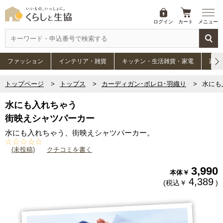
ログイン
カート
メニュー
ファッション
インテリア・雑貨
キッチン・生活雑貨・家電
家具
トップページ
トップス
カーディガン･ボレロ･羽織り
水にも
水にも入れちゃう
街映えシャツパーカー
水にも入れちゃう、街映えシャツパーカー。
(未投稿)
クチコミを書く
3,990
本体￥
4,389
(税込￥
)