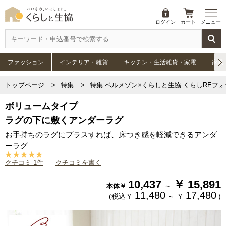
ログイン
カート
メニュー
ファッション
インテリア・雑貨
キッチン・生活雑貨・家電
家具
トップページ
特集
特集 ベルメゾン×くらしと生協 くらしREフ
ボリュームタイプ
ラグの下に敷くアンダーラグ
お手持ちのラグにプラスすれば、床つき感を軽減できるアンダ
ーラグ
クチコミ 1件
クチコミを書く
10,437
￥
15,891
～
本体￥
11,480
17,480
(税込￥
～
￥
)