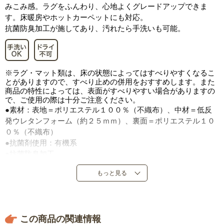
みこみ感。ラグをふんわり、心地よくグレードアップできま
す。床暖房やホットカーペットにも対応。
抗菌防臭加工が施してあり、汚れたら手洗いも可能。
※ラグ・マット類は、床の状態によってはすべりやすくなるこ
とがありますので、すべり止めの併用をおすすめします。また
商品の特性によっては、表面がすべりやすい場合がありますの
で、ご使用の際は十分ご注意ください。
●素材：表地＝ポリエステル１００％（不織布）、中材＝低反
発ウレタンフォーム（約２５ｍｍ）、裏面＝ポリエステル１０
０％（不織布）
●抗菌剤使用：有機系
●抗菌防臭加工
●ホットカーペットカバーに使用可
もっと見る
●すべり止めシート４枚付き
●中国製
※折り目が多少残る場合があります。手でよくならしていただ
ければ軽減いたします。床暖房対応のラグは、ご使用条件によ
この商品の関連情報
って、床材やワックス等の薬剤と商品で使用している素材が反