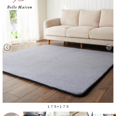
１７５×１７５