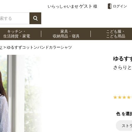
ゲスト
いらっしゃいませ
様
ログイン
キッチン・
家具・
こども服・
生活雑貨・家電
収納用品・寝具
こども用品
ツ
ゆるすずコットンバンドカラーシャツ
ゆるす
さらりと
色 を選
スト