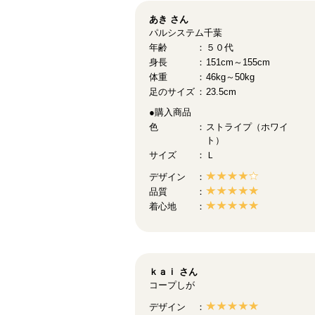
あき
さん
パルシステム千葉
年齢
５０代
身長
151cm～155cm
体重
46kg～50kg
足のサイズ
23.5cm
●購入商品
色
ストライプ（ホワイ
ト）
サイズ
Ｌ
デザイン
品質
着心地
ｋａｉ
さん
コープしが
デザイン