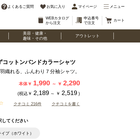
よくあるご質問
お気に入り
マイページ
メニュー
WEBカタログ
申込番号
カート
から注文
で注文
美容・健康・
アウトレット
趣味・その他
ずコットンバンドカラーシャツ
羽織れる、ふんわり７分袖シャツ。
1,990
2,290
本体￥
～
￥
2,189
2,519
(税込￥
～
￥
)
クチコミ 216件
クチコミを書く
択してください
ライプ（ホワイト）