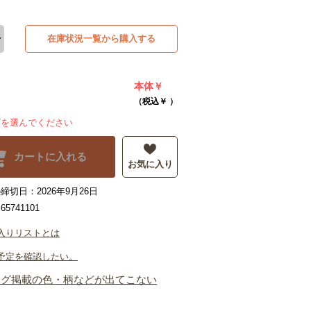
在庫状況一覧から購入する
本体￥
（税込￥
）
ズを選んでください
カートに入れる
お気に入り
締切日：2026年9月26日
5741101
入りリストとは
予定を確認したい。
ログ掲載の色・柄などが出てこない