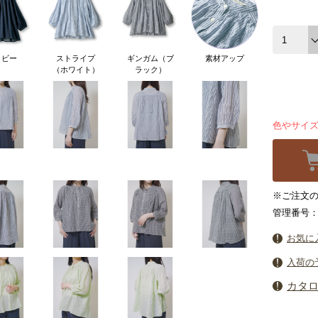
イビー
ストライプ
ギンガム（ブ
素材アップ
（ホワイト）
ラック）
色やサイ
※ご注文の
管理番号：6
お気に
入荷の
カタ