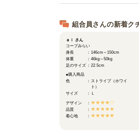
組合員さんの新着ク
ａｉ
さん
コープみらい
身長
146cm～150cm
体重
46kg～50kg
足のサイズ
22.5cm
●購入商品
色
ストライプ（ホワイ
ト）
サイズ
Ｌ
デザイン
品質
着心地