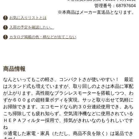
管理番号：68797604
※本商品はメーカー直送品となります。
お気に入りリストとは
入荷の予定を確認したい。
カタログ掲載の色・柄などが出てこない
商品情報
なんといってもこの軽さ、コンパクトさが使いやすい！ 最近
はスタンド式も増えていますが、取り回しのよさは本品に軍配
が上がります。高性能なブラシレスモーターを搭載しつつ、わ
ずか６００ｇの超軽量ボディを実現。サッと取り出せて気軽に
お掃除できます。エコモードなら約３０分連続使用でき、あち
こち掃除しても疲れ知らず。空気清浄機などに使用されている
ＨＥＰＡフィルター採用で、排気がきれいなのもうれしいです
ね
※通電した家電・家具（ただし、商品不良を除く）は返品でき
ません。