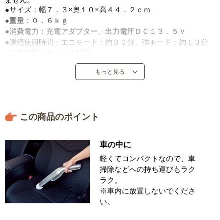
●サイズ：幅７．３×奥１０×高４４．２ｃｍ
●重量：０．６ｋｇ
●消費電力：充電アダプター、出力電圧ＤＣ１３．５Ｖ
●連続使用時間：エコモード：約３０分、強モード：約１３分
●充電時間：約４．５時間
●コード長：ＡＣアダプター＝約１．８ｍ
もっと見る
●保証期間：１年
●集塵容量：０．１Ｌ
●すき間ノズル、ストラップ、ＡＣアダプター付き
●製造元：（株）シーシーピー
この商品のポイント
●中国製
車の中に
軽くてコンパクトなので、車
掃除などへの持ち運びもラク
ラク。
※車内に放置しないでくださ
い。