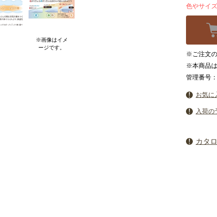
色やサイ
※画像はイメ
ージです。
※ご注文の
※本商品
管理番号：7
お気に
入荷の
カタ