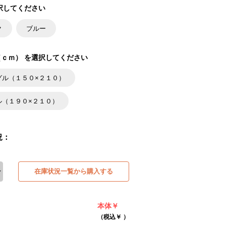
択してください
ク
ブルー
ｃｍ） を選択してください
グル（１５０×２１０）
ル（１９０×２１０）
況：
在庫状況一覧から購入する
本体￥
（税込￥
）