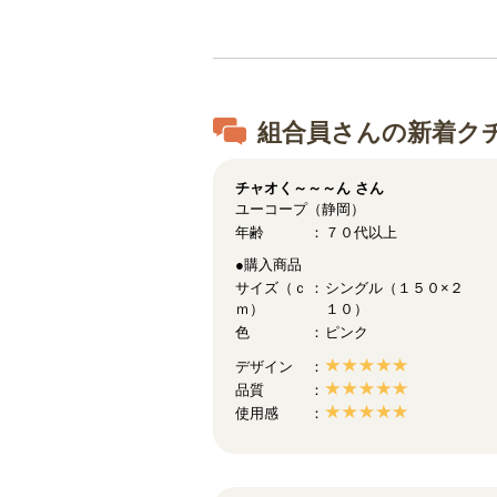
組合員さんの新着ク
チャオく～～～ん
さん
ユーコープ（静岡）
年齢
７０代以上
●購入商品
サイズ（ｃ
シングル（１５０×２
ｍ）
１０）
色
ピンク
デザイン
品質
使用感