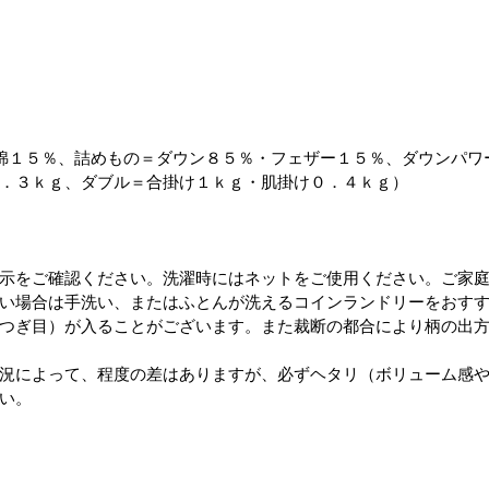
綿１５％、詰めもの＝ダウン８５％・フェザー１５％、ダウンパワ
．３ｋｇ、ダブル＝合掛け１ｋｇ・肌掛け０．４ｋｇ）
示をご確認ください。洗濯時にはネットをご使用ください。ご家
い場合は手洗い、またはふとんが洗えるコインランドリーをおす
つぎ目）が入ることがございます。また裁断の都合により柄の出
況によって、程度の差はありますが、必ずヘタリ（ボリューム感
い。