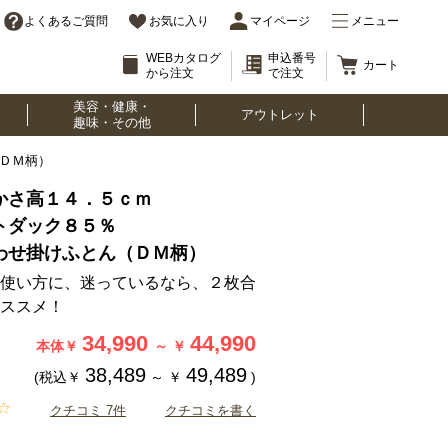
よくあるご質問
お気に入り
マイページ
メニュー
WEBカタログ
申込番号
カート
から注文
で注文
美容・健康・
アウトレット
趣味・その他
（ＤＭ柄）
かさ高１４．５ｃｍ
トダック８５％
わせ掛けふとん（ＤＭ柄）
使い方に、迷っているなら、２枚合
ススメ！
34,990
44,990
本体￥
～
￥
38,489
49,489
(税込￥
～
￥
)
クチコミ 7件
クチコミを書く