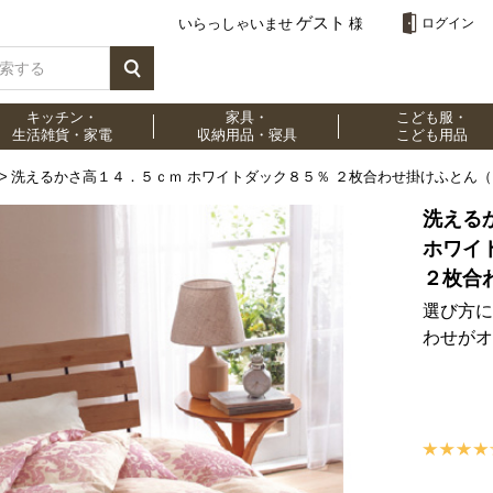
ゲスト
いらっしゃいませ
様
ログイン
キッチン・
家具・
こども服・
生活雑貨・家電
収納用品・寝具
こども用品
洗えるかさ高１４．５ｃｍ ホワイトダック８５％ ２枚合わせ掛けふとん
洗える
ホワイ
２枚合
選び方に
わせがオ