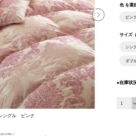
色 を選
ピン
サイズ（
シン
ダブ
●在庫状
シングル ピンク