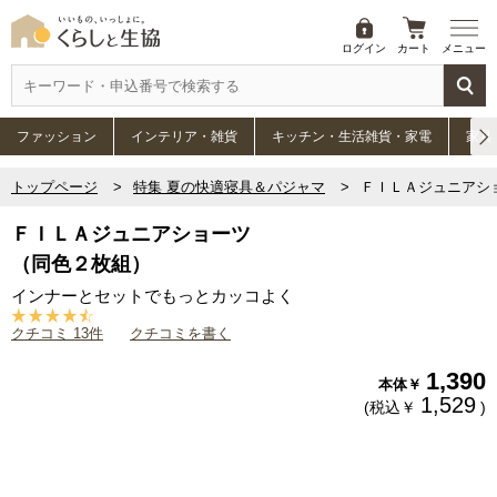
ログイン
カート
メニュー
ファッション
インテリア・雑貨
キッチン・生活雑貨・家電
家具
トップページ
特集 夏の快適寝具＆パジャマ
ＦＩＬＡジュニアシ
ＦＩＬＡジュニアショーツ
（同色２枚組）
インナーとセットでもっとカッコよく
クチコミ 13件
クチコミを書く
1,390
本体￥
1,529
(税込￥
)