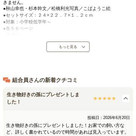
きません。
●秋山幸也・杉本幹文／松橋利光写真／こばようこ絵
●セットサイズ：２４×２２．７×１．２ｃｍ
●対象：小学校低学年～
●各５６ページ
●偕成社
●定価：３，３００円（税込）
もっと見る
●２０１４年７月～２０１９年６月発売
●日本製
組合員さんの新着クチコミ
生き物好きの孫にプレゼントしま
した！
投稿日：2026年6月20日
生き物好きの孫にプレゼントしました！お家での飼い方な
ど、詳しく書かれているので時間があれば見入っています。