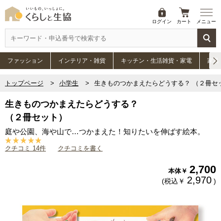
ログイン
カート
メニュー
ファッション
インテリア・雑貨
キッチン・生活雑貨・家電
家具
トップページ
小学生
生きものつかまえたらどうする？ （２冊セ
生きものつかまえたらどうする？
（２冊セット）
庭や公園、海や山で…つかまえた！知りたいを伸ばす絵本。
クチコミ 14件
クチコミを書く
2,700
本体￥
2,970
(税込￥
)