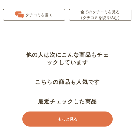
全てのクチコミを見る
孫へのプレゼントに
クチコミを書く
（クチコミを絞り込む）
読んで！
大好き！
他の人は次にこんな商品もチェ
孫の為に
ックしています
おもしろいです
こちらの商品も人気です
別に住んでいる孫に直接送ること
ができてよかったです。
最近チェックした商品
子ども達に大好評です！
もっと見る
ありそうでなかった本