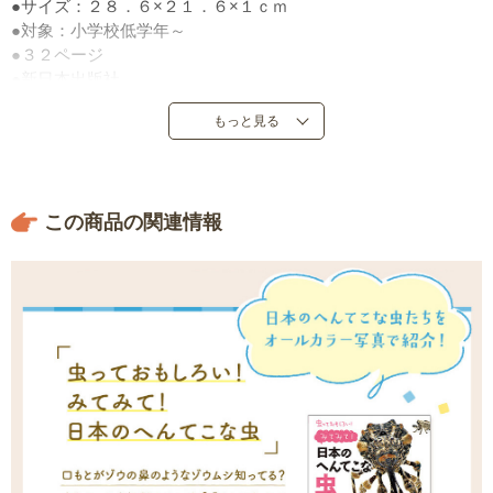
●サイズ：２８．６×２１．６×１ｃｍ
●対象：小学校低学年～
●３２ページ
●新日本出版社
●定価：３，３００円（税込）
もっと見る
●２０２１年１月発売
●日本製
この商品の関連情報