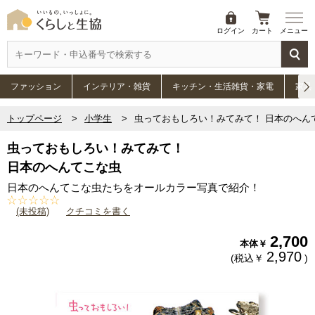
ログイン
カート
メニュー
ファッション
インテリア・雑貨
キッチン・生活雑貨・家電
家具
トップページ
小学生
虫っておもしろい！みてみて！ 日本のへん
虫っておもしろい！みてみて！
日本のへんてこな虫
日本のへんてこな虫たちをオールカラー写真で紹介！
(未投稿)
クチコミを書く
2,700
本体￥
2,970
(税込￥
)