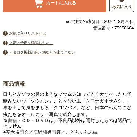
カートに入れる
お気に入り
※ご注文の締切日：2026年9月20日
管理番号：75058604
お気に入りリストとは
入荷の予定を確認したい。
カタログ掲載の色・柄などが出てこない
商品情報
口もとがゾウの鼻のようなゾウムシ知ってる？大きかったら怪
獣みたいな「ゾウムシ」、とべない虫「クロナガオサムシ」、
毒を出して身をまもる「クロツバメ」など、日本のへんてこな
虫たちをオールカラー写真で紹介します。
※書籍・ＣＤ・ＤＶＤは、不良品以外は開封したものは返品で
きません。
●養老孟司文／海野和男写真／こどもくらぶ編