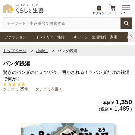
ログイン
カート
メニュー
ファッション
インテリア・雑貨
キッチン・生活雑貨・家電
家具
トップページ
小学生
パンダ銭湯
パンダ銭湯
驚きのパンダのヒミツが今、明かされる！？パンダだけの銭湯
で何が！
クチコミ 25件
クチコミを書く
1,350
本体￥
1,485
(税込￥
)