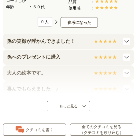
コープしが
品質
年齢
６０代
使用感
0
人
参考になった
孫の笑顔が浮かんできました！
孫へのプレゼントに購入
大人の絵本です。
喜んでもらえました ♪
パンダのヒミツ
もっと見る
４歳の孫にプレゼント
全てのクチコミを見る
クチコミを書く
（クチコミを絞り込む）
パンダ銭湯