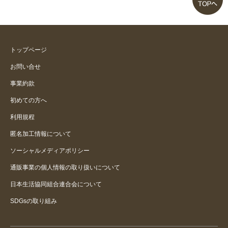
お盆に帰省する孫へのプレゼン
ト パンタ銭湯
意外と
トップページ
お問い合せ
予想外の展開にハッピーになる！
事業約款
初めての方へ
なるほどびっくりした
利用規程
匿名加工情報について
ソーシャルメディアポリシー
通販事業の個人情報の取り扱いについて
日本生活協同組合連合会について
SDGsの取り組み