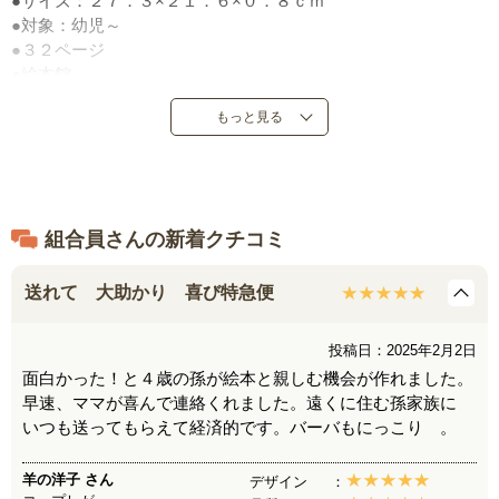
●サイズ：２７．３×２１．６×０．８ｃｍ
●対象：幼児～
●３２ページ
●絵本館
●定価：１，６５０円（税込）
もっと見る
●２０１３年８月発売
●日本製
組合員さんの新着クチコミ
送れて 大助かり 喜び特急便
投稿日：2025年2月2日
面白かった！と４歳の孫が絵本と親しむ機会が作れました。
早速、ママが喜んで連絡くれました。遠くに住む孫家族に
いつも送ってもらえて経済的です。バーバもにっこり 。
羊の洋子
さん
デザイン