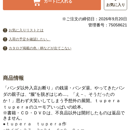
カートに入れる
お気に入り
※ご注文の締切日：2026年9月20日
管理番号：75058621
お気に入りリストとは
入荷の予定を確認したい。
カタログ掲載の色・柄などが出てこない
商品情報
「パンダ以外入店お断り」の銭湯・パンダ湯。やってきたパン
ダの親子は、“服”を脱ぎはじめ…。「え－、そうだったの
か！」思わず大笑いしてしまう予想外の展開。ｔｕｐｅｒａ
ｔｕｐｅｒａのユーモアいっぱいの絵本。
※書籍・ＣＤ・ＤＶＤは、不良品以外は開封したものは返品で
きません。
●ｔｕｐｅｒａ ｔｕｐｅｒａ作