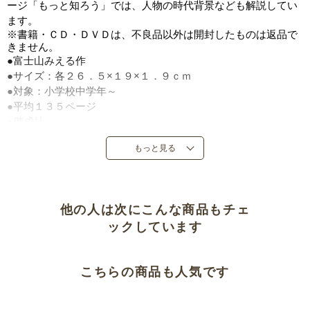
ージ「もっと知ろう」では、人物の時代背景なども解説してい
ます。
※書籍・ＣＤ・ＤＶＤは、不良品以外は開封したものは返品で
きません。
●富士山みえる作
●サイズ：各２６．５×１９×１．９ｃｍ
●対象：小学校中学年～
●平均１３５ページ
●偕成社
●定価：各１２，１００円（税込）
もっと見る
●第１期＝２０２０年３月発売、第２期＝２０２１年１月～３
月発売
●日本製
他の人は次にこんな商品もチェ
ックしています
こちらの商品も人気です