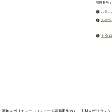
管理番号：7
お気に
入荷の
カタ
、裏地＝ポリエステル（スエード調起毛生地）、中材＝ポリウレタ