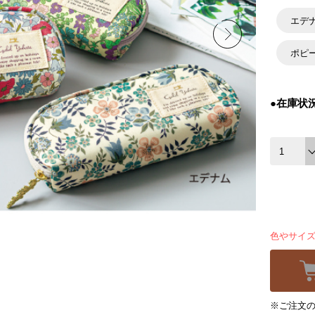
エデ
ポピ
●在庫状
色やサイ
※ご注文の