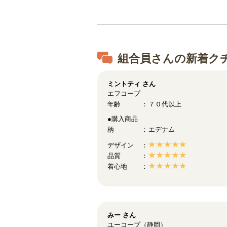
組合員さんの新着ク
ミントティ
さん
エフコープ
年齢
７０代以上
●購入商品
柄
エデナム
デザイン
品質
着心地
みー
さん
ユーコープ（静岡）