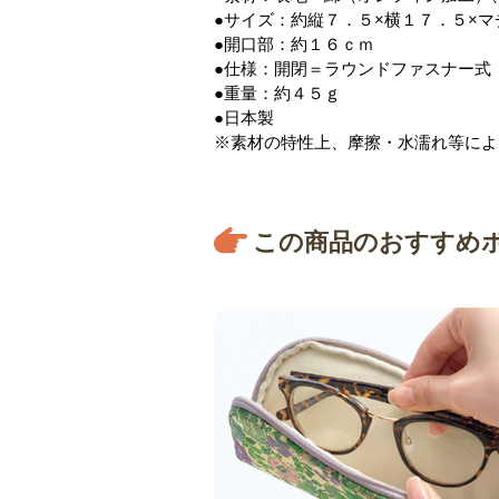
●サイズ：約縦７．５×横１７．５×
●開口部：約１６ｃｍ
●仕様：開閉＝ラウンドファスナー式
●重量：約４５ｇ
●日本製
※素材の特性上、摩擦・水濡れ等によ
この商品のおすすめ