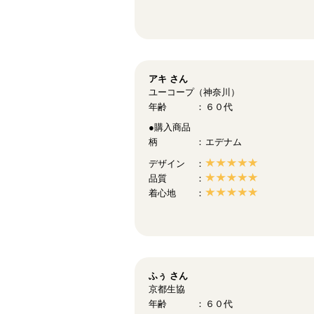
アキ
さん
ユーコープ（神奈川）
年齢
６０代
●購入商品
柄
エデナム
デザイン
品質
着心地
ふぅ
さん
京都生協
年齢
６０代