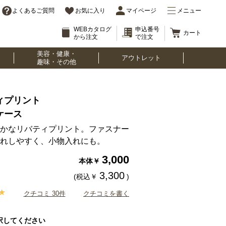
よくあるご質問
お気に入り
マイページ
メニュー
WEBカタログ
申込番号
カート
から注文
で注文
美容・健康・
アウトレット
趣味・その他
ィプリント
ケース
かなリバティプリント。ファスナー
れしやすく、小物入れにも。
3,000
本体￥
3,300
(税込￥
)
クチコミ 30件
クチコミを書く
択してください