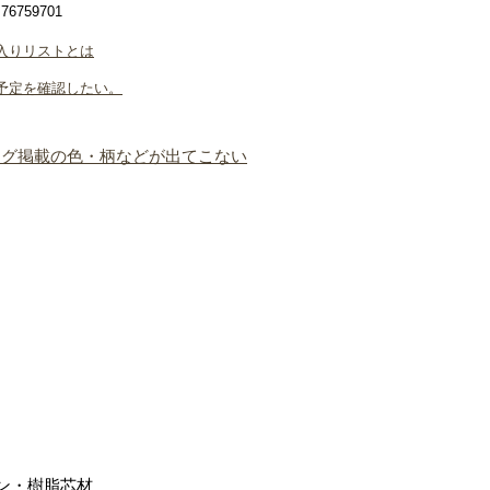
6759701
入りリストとは
予定を確認したい。
ログ掲載の色・柄などが出てこない
ン・樹脂芯材