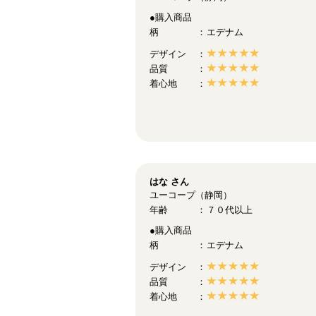
●購入商品
柄
エデナム
デザイン
品質
着心地
はな
さん
ユーコープ（静岡）
年齢
７０代以上
●購入商品
柄
エデナム
デザイン
品質
着心地