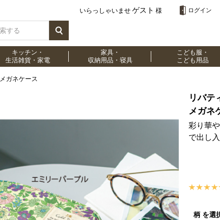
ゲスト
いらっしゃいませ
様
ログイン
キッチン・
家具・
こども服・
生活雑貨・家電
収納用品・寝具
こども用品
メガネケース
リバテ
メガネ
彩り華や
で出し入
柄 を選